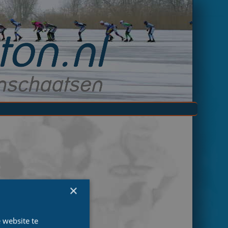
×
 website te