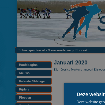
Schaatspeloton.nl - Nieuwsonderwerp: Podcast
Januari 2020
Hoofdpagina
13:
Jessica Merkens lanceert Elfstede
Nieuws
Kalender/Uitslagen
Rijders
Deze websit
Ploegen
Deze website geb