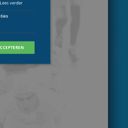
Lees verder
ties
ACCEPTEREN
. Deze cookies kunnen
ersal Analytics -
 commonly used
ish unique users by
 identifier. It is