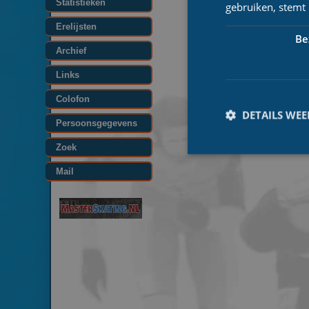
Statistieken
gebruiken, stemt
Erelijsten
Be
Archief
Links
Colofon
DETAILS WE
Persoonsgegevens
Zoek
Mail
Prestatiecookies wor
niet worden gebruikt 
Naam
_ga