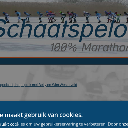
npodcast, in gesprek met Betty en Wim Westerveld
e maakt gebruik van cookies.
ruikt cookies om uw gebruikerservaring te verbeteren. Door onze