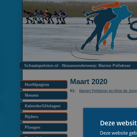
Schaatspeloton.nl - Nieuwsonderwerp: Marien Pelleboer
Maart 2020
Hoofdpagina
01:
Marien Pelleboer en Aline de Jon
Nieuws
Kalender/Uitslagen
Rijders
Deze websit
Ploegen
Deze website geb