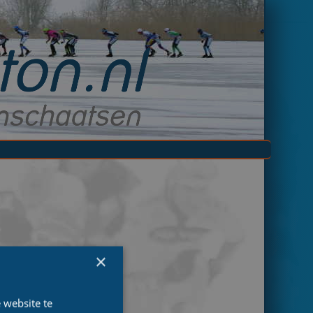
×
 website te