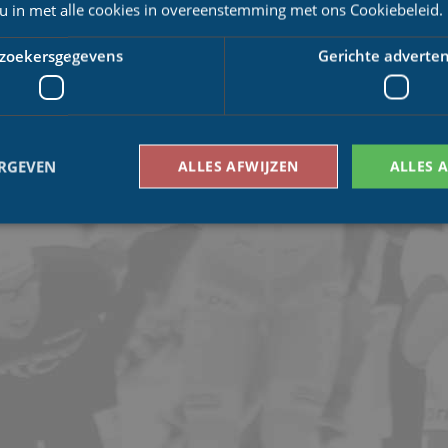
 u in met alle cookies in overeenstemming met ons Cookiebeleid.
zoekersgegevens
Gerichte adverten
ERGEVEN
ALLES AFWIJZEN
ALLES 
Bezoekersgegevens
Gerichte advertenties
den gebruikt om te zien hoe bezoekers de website gebruiken, bijv. analytische cookies
om een bepaalde bezoeker direct te identificeren.
Aanbieder
/
Vervaldatum
Omschrijving
Domein
1 jaar 1
This cookie name is asssociated with Google Univ
Google LLC
maand
which is a significant update to Google's more
.schaatspeloton.nl
analytics service. This cookie is used to distingu
assigning a randomly generated number as a client