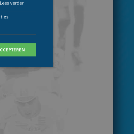
Lees verder
ties
ACCEPTEREN
. Deze cookies kunnen
ersal Analytics -
 commonly used
ish unique users by
 identifier. It is