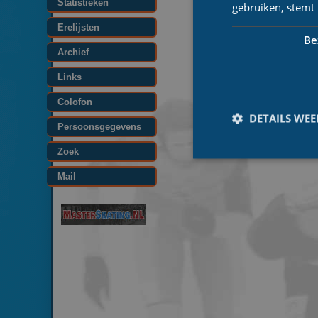
Statistieken
gebruiken, stemt
Erelijsten
Be
Archief
Links
Colofon
DETAILS WE
Persoonsgegevens
Zoek
Mail
Prestatiecookies wor
niet worden gebruikt 
Naam
_ga