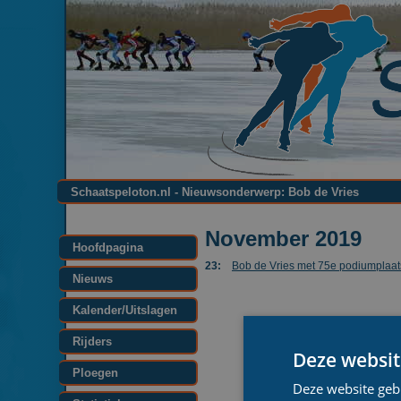
Schaatspeloton.nl - Nieuwsonderwerp: Bob de Vries
November 2019
Hoofdpagina
23:
Bob de Vries met 75e podiumplaat
Nieuws
Kalender/Uitslagen
Rijders
Deze websit
Ploegen
Deze website geb