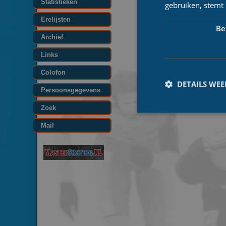
Statistieken
gebruiken, stemt
Erelijsten
Be
Archief
Links
Colofon
DETAILS WE
Persoonsgegevens
Zoek
Mail
Prestatiecookies wor
niet worden gebruikt 
Naam
_ga