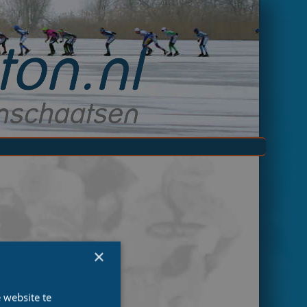
×
 website te