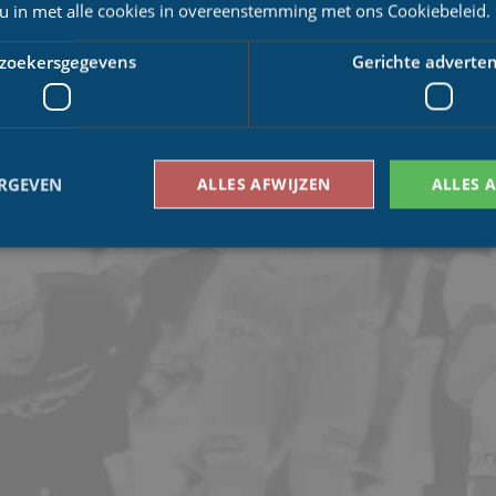
 u in met alle cookies in overeenstemming met ons Cookiebeleid.
zoekersgegevens
Gerichte adverten
ERGEVEN
ALLES AFWIJZEN
ALLES 
Bezoekersgegevens
Gerichte advertenties
den gebruikt om te zien hoe bezoekers de website gebruiken, bijv. analytische cookies
om een bepaalde bezoeker direct te identificeren.
Aanbieder
/
Vervaldatum
Omschrijving
Domein
1 jaar 1
This cookie name is asssociated with Google Univ
Google LLC
maand
which is a significant update to Google's more
.schaatspeloton.nl
analytics service. This cookie is used to distingu
assigning a randomly generated number as a client