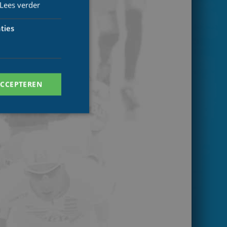
Lees verder
ties
ACCEPTEREN
. Deze cookies kunnen
ersal Analytics -
 commonly used
ish unique users by
 identifier. It is