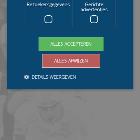
Bezoekersgegevens
Gerichte
advertenties
ALLES ACCEPTEREN
ALLES AFWIJZEN
DETAILS WEERGEVEN
Bezoekersgegevens
Gerichte advertenties
Prestatiecookies worden gebruikt om te zien hoe
bezoekers de website gebruiken, bijv. analytische
cookies. Deze cookies kunnen niet worden gebruikt om
een bepaalde bezoeker direct te identificeren.
Aanbieder
/