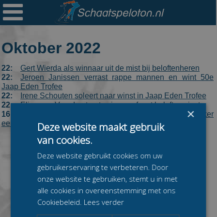

Ploegen
Statistieken
Oktober 2022
Erelijsten
22:
Gert Wierda als winnaar uit de mist bij beloftenheren
Archief
22:
Jeroen Janissen verrast rappe mannen en wint 50e
Jaap Eden Trofee
Links
22:
Irene Schouten soleert naar winst in Jaap Eden Trofee
22:
Eline van Voorden trapt seizoen af met beloftenwinst
×
Colofon
16:
50e Jaap Eden Trofee; wie won deze kunstijsklassieker
eerder?
Deze website maakt gebruik
Persoonsgegevens
van cookies.
Zoek
Deze website gebruikt cookies om uw
gebruikerservaring te verbeteren. Door
Mail
onze website te gebruiken, stemt u in met
alle cookies in overeenstemming met ons
Cookiebeleid.
Lees verder