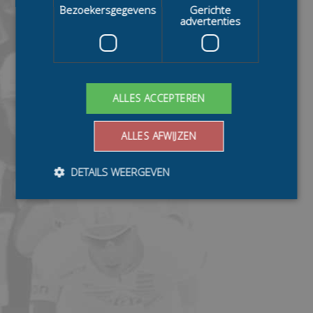
Bezoekersgegevens
Gerichte
advertenties
ALLES ACCEPTEREN
ALLES AFWIJZEN
DETAILS WEERGEVEN
Bezoekersgegevens
Gerichte advertenties
Prestatiecookies worden gebruikt om te zien hoe
bezoekers de website gebruiken, bijv. analytische
cookies. Deze cookies kunnen niet worden gebruikt om
een bepaalde bezoeker direct te identificeren.
Aanbieder
/