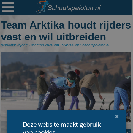

Ploegen
Team Arktika houdt rijders
Statistieken
vast en wil uitbreiden
Erelijsten
geplaatst vrijdag 7 februari 2020 om 19:49:08 op Schaatspeloton.nl
Archief
Links
Colofon
Persoonsgegevens
Zoek
Mail
×
Deze website maakt gebruik
van cookies.