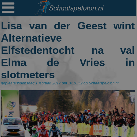

Ploegen
Lisa van der Geest wint
Statistieken
Alternatieve
Erelijsten
Elfstedentocht na val
Archief
Elma de Vries in
Links
slotmeters
Colofon
geplaatst woensdag 1 februari 2017 om 16:18:52 op Schaatspeloton.nl
Persoonsgegevens
Zoek
Mail