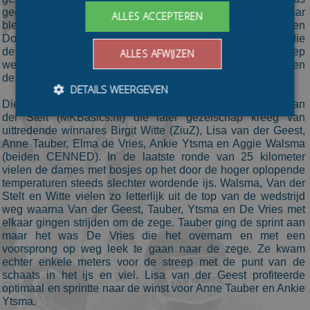
gedoemd te mislukken, kreeg de ruimte van het peloton maar
ALLES ACCEPTEREN
bleef wel in schootsafstand. Dieuwertje van Kalken (ACE) en
Dominique van der Stelt (Leontienhuis) waren de eerste die
de oversteek maakten, maar snel daarna was de hele groep
ALLES AFWIJZEN
weer bij elkaar. Toen de mannen al gefinishte waren moesten
de vrouwen nog ruim 40 kilometer afleggen.
DETAILS WEERGEVEN
Die finale werd geopend door een solo-aanval van Iris van
der Stelt (MKBasics.nl) die later gezelschap kreeg van
uittredende winnares Birgit Witte (ZiuZ), Lisa van der Geest,
Anne Tauber, Elma de Vries, Ankie Ytsma en Aggie Walsma
Bezoekersgegevens
Gerichte advertenties
(beiden CENNED). In de laatste ronde van 25 kilometer
vielen de dames met bosjes op het door de hoger oplopende
Prestatiecookies worden gebruikt om te zien hoe
bezoekers de website gebruiken, bijv. analytische
temperaturen steeds slechter wordende ijs. Walsma, Van der
cookies. Deze cookies kunnen niet worden gebruikt om
Stelt en Witte vielen zo letterlijk uit de top van de wedstrijd
een bepaalde bezoeker direct te identificeren.
weg waarna Van der Geest, Tauber, Ytsma en De Vries met
elkaar gingen strijden om de zege. Tauber ging de sprint aan
Aanbieder
/
Naam
Vervaldatum
Omschrijvin
Domein
maar het was De Vries die het overnam en met een
voorsprong op weg leek te gaan naar de zege. Ze kwam
_ga
1 jaar 1
This cookie
Google LLC
echter enkele meters voor de streep met de punt van de
maand
name is
.schaatspeloton.nl
asssociated
schaats in het ijs en viel. Lisa van der Geest profiteerde
with Google
optimaal en sprintte naar de winst voor Anne Tauber en Ankie
Universal
Ytsma.
Analytics -