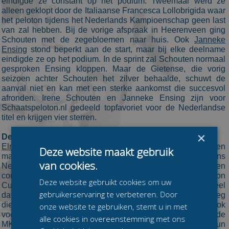
eindigde ze constant op het podium. Tweemaal werd ze
alleen geklopt door de Italiaanse Francesca Lollobrigida waar
het peloton tijdens het Nederlands Kampioenschap geen last
van zal hebben. Bij de vorige afspraak in Heerenveen ging
Schouten met de zegebloemen naar huis. Ook
Janneke
Ensing
stond beperkt aan de start, maar bij elke deelname
eindigde ze op het podium. In de sprint zal Schouten normaal
gesproken Ensing kloppen. Maar de Gietense, die vorig
seizoen achter Schouten het zilver behaalde, schuwt de
aanval niet en kan met een sterke aankomst die succesvol
afronden. Irene Schouten en Janneke Ensing zijn voor
Schaatspeloton.nl gedeeld topfavoriet voor de Nederlandse
titel en krijgen vier sterren.
×
De schaduwfavorieten
Elma de Vries
is de derde Nederlandse die dit seizoen een
Deze website maakt gebruik
marathon en was nu alweer tien jaar geleden al eens
van cookies.
Nederlandse Kampioen. De 33-jarige Meppelse rijdt een
constant seizoen wat haar ook de leiding in de KPN Marathon
Deze website gebruikt cookies om uw
Cup oplevert. Voor De Vries is het bovendien een voordeel
gebruikerservaring te verbeteren. Door
dat zij onderdeel is van de sterke Palet Schilderwerken-ploeg
die de wedstrijd naar hun hand kunnen zetten. Dit geldt ook
onze website te gebruiken, stemt u in met
voor twee andere schaduwfavorieten, al missen de
alle cookies in overeenstemming met ons
MKBasics.nl-dames bij het nationale kampioenschap hun