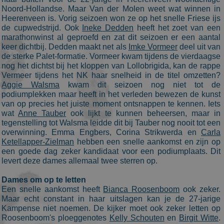
Noord-Hollandse. Maar Van der Molen weet wat winnen in
Aanbieder
/
Naam
Vervaldatum
Omschrijvin
Heerenveen is. Vorig seizoen won ze op het snelle Friese ijs
Domein
de cupwedstrijd. Ook
Ineke Dedden
heeft het zoet van een
_ga
1 jaar 1
This cookie
Google LLC
marathonwinst al geproefd en zat dit seizoen er een aantal
maand
name is
.schaatspeloton.nl
keer dichtbij. Dedden maakt net als
Imke Vormeer
deel uit van
asssociated
de sterke Palet-formatie. Vormeer kwam tijdens de vierdaagse
with Google
Universal
nog het dichtst bij het kloppen van Lollobrigida, kan de rappe
Analytics -
Vermeer tijdens het NK haar snelheid in de titel omzetten?
which is a
Aggie Walsma
kwam dit seizoen nog niet tot de
significant
update to
podiumplekken maar heeft in het verleden bewezen de kunst
Google's
van op precies het juiste moment ontsnappen te kennen. Iets
more
wat
Anne Tauber
ook lijkt te kunnen beheersen, maar in
commonly
used
tegenstelling tot Walsma leidde dit bij Tauber nog nooit tot een
analytics
overwinning. Emma Engbers, Corina Strikwerda en
Carla
service. This
cookie is use
Ketellapper-Zielman
hebben een snelle aankomst en zijn op
to
een goede dag zeker kandidaat voor een podiumplaats. Dit
distinguish
levert deze dames allemaal twee sterren op.
unique users
by assigning
a randomly
Dames om op te letten
generated
Een snelle aankomst heeft
Bianca Roosenboom
ook zeker.
number as a
client
Maar echt constant in haar uitslagen kan je de 27-jarige
identifier. It
Kampense niet noemen. De kijker moet ook zeker letten op
is included i
Roosenboom's ploeggenotes
Kelly Schouten
en
Birgit Witte
.
each page