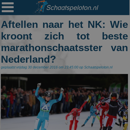

Ploegen
Aftellen naar het NK: Wie
Statistieken
kroont zich tot beste
Erelijsten
marathonschaatsster van
Archief
Nederland?
Links
geplaatst vrijdag 30 december 2016 om 23:45:00 op Schaatspeloton.nl
Colofon
Persoonsgegevens
Zoek
Mail