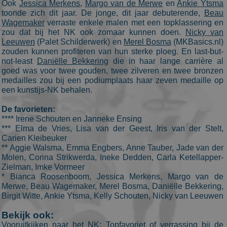
request in a
Ook
Jessica Merkens
,
Margo van de Merwe
en
Ankie Ytsma
site and used
toonde zich dit jaar. De jonge, dit jaar debuterende,
Beau
to calculate
Wagemaker
verraste enkele malen met een topklassering en
visitor,
session and
zou dat bij het NK ook zomaar kunnen doen.
Nicky van
campaign
Leeuwen
(Palet Schilderwerk) en
Merel Bosma
(MKBasics.nl)
data for the
sites analytic
zouden kunnen profiteren van hun sterke ploeg. En last-but-
reports. By
not-least
Daniëlle Bekkering
die in haar lange carrière al
default it is
goed was voor twee gouden, twee zilveren en twee bronzen
set to expire
after 2 years,
medailles zou bij een podiumplaats haar zeven medaille op
although
een kunstijs-NK behalen.
this is
customisable
by website
De favorieten:
owners.
**** Irene Schouten en Janneke Ensing
*** Elma de Vries, Lisa van der Geest, Iris van der Stelt,
_gid
1 dag
This cookie
Google LLC
name is
.schaatspeloton.nl
Carien Kleibeuker
asssociated
** Aggie Walsma, Emma Engbers, Anne Tauber, Jade van der
with Google
Molen, Corina Strikwerda, Ineke Dedden, Carla Ketellapper-
Universal
Analytics.
Zielman, Imke Vormeer
This appears
* Bianca Roosenboom, Jessica Merkens, Margo van de
to be a new
Merwe, Beau Wagemaker, Merel Bosma, Daniëlle Bekkering,
cookie and a
of Spring
Birgit Witte, Ankie Ytsma, Kelly Schouten, Nicky van Leeuwen
2017 no
information
Bekijk ook:
is available
from Google
Vooruitkijken naar het NK: Topfavoriet of verrassing bij de