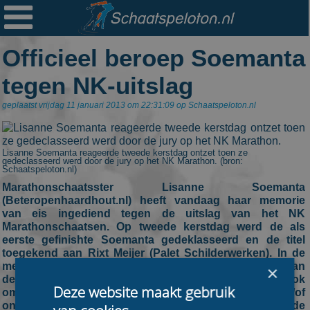

Ploegen
Officieel beroep Soemanta
Statistieken
tegen NK-uitslag
Erelijsten
geplaatst vrijdag 11 januari 2013 om 22:31:09 op Schaatspeloton.nl
Archief
Links
Lisanne Soemanta reageerde tweede kerstdag ontzet toen ze
gedeclasseerd werd door de jury op het NK Marathon. (bron:
Colofon
Schaatspeloton.nl)
Marathonschaatsster Lisanne Soemanta
Persoonsgegevens
(Beteropenhaardhout.nl) heeft vandaag haar memorie
van eis ingediend tegen de uitslag van het NK
Zoek
Marathonschaatsen. Op tweede kerstdag werd de als
eerste gefinishte Soemanta gedeklasseerd en de titel
Mail
toegekend aan Rixt Meijer (Palet Schilderwerken). In de
memorie vraagt de Haarlemse niet alleen om herstel van
×
de in haar ogen onterechte deklassering, maar vooral ook
Deze website maakt gebruik
om aandacht voor enkele onduidelijke en/of
onrechtvaardige bepalingen in de reglementen van de