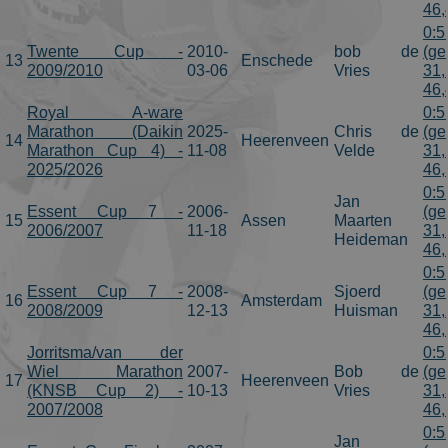
46,
0:5
Twente Cup -
2010-
bob de
(ge
13
Enschede
2009/2010
03-06
Vries
31,
46,
Royal A-ware
0:5
Marathon (Daikin
2025-
Chris de
(ge
14
Heerenveen
Marathon Cup 4) -
11-08
Velde
31,
2025/2026
46,
0:5
Jan
Essent Cup 7 -
2006-
(ge
15
Assen
Maarten
2006/2007
11-18
31,
Heideman
46,
0:5
Essent Cup 7 -
2008-
Sjoerd
(ge
16
Amsterdam
2008/2009
12-13
Huisman
31,
46,
Jorritsma/van der
0:5
Wiel Marathon
2007-
Bob de
(ge
17
Heerenveen
(KNSB Cup 2) -
10-13
Vries
31,
2007/2008
46,
0:5
Jan