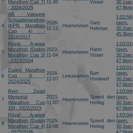
Marathon Cup 7)
11-30
Visser
30,1sec
- 2024/2025
47,8km/
AB Vakwerk
1:02:56
Schaatsmarathon
2016-
Gary
(gem.
4
(KPN Marathon
Heerenveen
11-12
Hekman
30,2sec
Cup 4) -
45,3km/
2016/2017
Royal A-ware
1:03:01
Marathon (Daikin
2023-
Harm
(gem.
5
Heerenveen
Marathon Cup 3)
11-04
Visser
30,2sec
- 2023/2024
47,6km/
1:03:01
Daikin Marathon
2024-
Bart
(gem.
6
Cup 8 -
Leeuwarden
12-07
Hoolwerf
30,2sec
2024/2025
47,6km/
Rein Zwart
1:03:04
Memorial
2023-
Sjoerd den
(gem.
7
Heerenveen
(Marathon Cup
01-07
Hertog
30,3sec
10) - 2022/2023
47,6km/
Royal A-ware
1:03:04
Marathon (Daikin
2025-
Sjoerd den
(gem.
8
Heerenveen
Marathon Cup 4)
11-08
Hertog
30,3sec
- 2025/2026
47,6km/