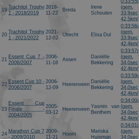
0:33:55
Trachitol Trophy
2018-
Irene
(gem.
19
Breda
1 - 2018/2019
11-22
Schouten
33,9sec
42,5km/
0:33:56
Trachitol Trophy
2021-
(gem.
20
Utrecht
Elisa Dul
1 - 2021/2022
12-02
33,9sec
42,4km/
0:33:57
Essent Cup 7 -
2006-
Daniëlle
(gem.
21
Assen
2006/2007
11-18
Bekkering
34,0sec
42,4km/
0:33:59
Essent Cup 10 -
2006-
Daniëlle
(gem.
22
Heerenveen
2006/2007
12-09
Bekkering
34,0sec
42,4km/
0:34:00
Essent Cup
2005-
Yasmin van
(gem.
23
Finale -
Heerenveen
03-12
Benthem
34,0sec
2004/2005
42,4km/
0:34:01
Marathon Cup 7
2009-
Mariska
(gem.
24
Hoorn
- 2009/2010
11-21
Huisman
34,0sec