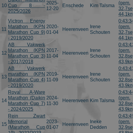
2025-
(gem.
10
Cup 8 -
Enschede
Kim Talsma
12-20
32,7se
2025/2026
44,1km
Victron Energy
0:43:3
Marathon (KPN
2020-
Irene
(gem.
11
Heerenveen
Marathon Cup 9)
01-04
Schouten
32,7se
- 2019/2020
44,1km
AB Vakwerk
0:43:4
Marathon (KPN
2017-
Irene
(gem.
12
Heerenveen
Marathon Cup 3)
11-04
Schouten
32,8se
- 2017/2018
43,9km
AB Vakwerk
0:43:4
marathon (KPN
2019-
Irene
(gem.
13
Heerenveen
Marathon Cup 4)
11-09
Schouten
32,8se
- 2019/2020
43,9km
Royal A-Ware
0:43:4
Marathon (Daikin
2024-
(gem.
14
Heerenveen
Kim Talsma
Marathon Cup 7)
11-30
32,8se
- 2024/2025
43,9km
Rein Zwart
0:43:4
Memorial
2023-
Ineke
(gem.
15
Heerenveen
(Marathon Cup
01-07
Dedden
32,9se
10) - 2022/2023
43,8km