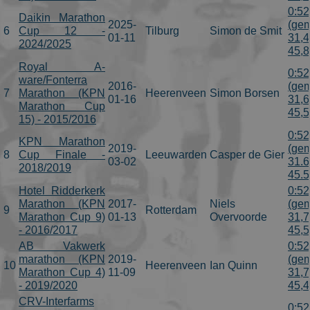
0:52
Daikin Marathon
2025-
(gem
6
Cup 12 -
Tilburg
Simon de Smit
01-11
31,4
2024/2025
45,
Royal A-
0:52
ware/Fonterra
2016-
(gem
7
Marathon (KPN
Heerenveen
Simon Borsen
01-16
31,6
Marathon Cup
45,
15) - 2015/2016
0:52
KPN Marathon
2019-
(gem
8
Cup Finale -
Leeuwarden
Casper de Gier
03-02
31.6
2018/2019
45.
Hotel Ridderkerk
0:52
Marathon (KPN
2017-
Niels
(gem
9
Rotterdam
Marathon Cup 9)
01-13
Overvoorde
31,7
- 2016/2017
45,
AB Vakwerk
0:52
marathon (KPN
2019-
(gem
10
Heerenveen
Ian Quinn
Marathon Cup 4)
11-09
31,7
- 2019/2020
45,
CRV-Interfarms
0:52