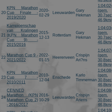
1:04:02
KPN Marathon
2020-
Gary
(gem.
20
Cup Finale -
Leeuwarden
02-29
Hekman
30,7sec
2019/2020
46,9km/
Kampioenschap
1:04:03
van Kralingen
2015-
Gary
(gem.
21
(KPN Marathon
Rotterdam
12-13
Hekman
30,7sec
Cup 9) -
46,8km/
2015/2016
1:04:07
Marathon Cup 9 -
2022-
Crispijn
(gem.
22
Heerenveen
2021/2022
01-15
Ari?ns
30,8sec
46,8km/
1:04:08
KPN Marathon
2010-
Karlo
(gem.
23
Cup 7 -
Enschede
12-04
Timmerman
30,8sec
2010/2011
46,8km/
CENNED
1:04:08
Marathon (KPN
2016-
Crispijn
(gem.
24
Leeuwarden
Marathon Cup 2)
10-29
Ariens
30,8sec
- 2016/2017
46,8km/
1:04:10