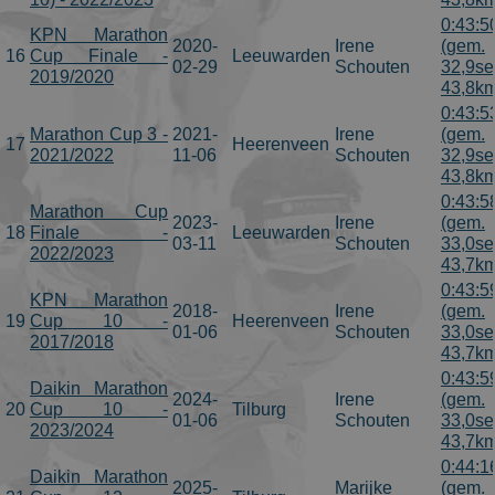
0:43:5
KPN Marathon
2020-
Irene
(gem.
16
Cup Finale -
Leeuwarden
02-29
Schouten
32,9se
2019/2020
43,8km
0:43:5
Marathon Cup 3 -
2021-
Irene
(gem.
17
Heerenveen
2021/2022
11-06
Schouten
32,9se
43,8km
0:43:5
Marathon Cup
2023-
Irene
(gem.
18
Finale -
Leeuwarden
03-11
Schouten
33,0se
2022/2023
43,7km
0:43:5
KPN Marathon
2018-
Irene
(gem.
19
Cup 10 -
Heerenveen
01-06
Schouten
33,0se
2017/2018
43,7km
0:43:5
Daikin Marathon
2024-
Irene
(gem.
20
Cup 10 -
Tilburg
01-06
Schouten
33,0se
2023/2024
43,7km
0:44:1
Daikin Marathon
2025-
Marijke
(gem.