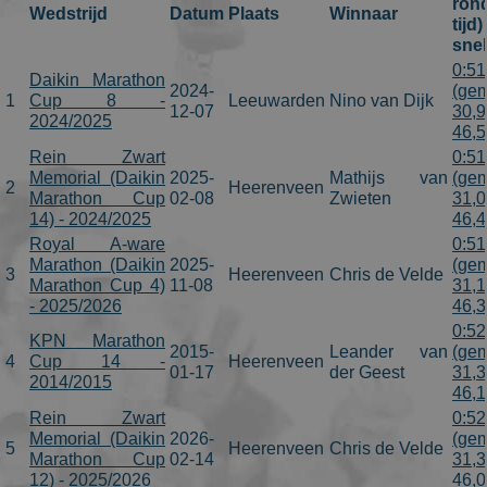
ron
Wedstrijd
Datum
Plaats
Winnaar
tijd
sne
0:51
Daikin Marathon
2024-
(gem
1
Cup 8 -
Leeuwarden
Nino van Dijk
12-07
30,9
2024/2025
46,
Rein Zwart
0:51
Memorial (Daikin
2025-
Mathijs van
(gem
2
Heerenveen
Marathon Cup
02-08
Zwieten
31,0
14) - 2024/2025
46,
Royal A-ware
0:51
Marathon (Daikin
2025-
(gem
3
Heerenveen
Chris de Velde
Marathon Cup 4)
11-08
31,1
- 2025/2026
46,
0:52
KPN Marathon
2015-
Leander van
(gem
4
Cup 14 -
Heerenveen
01-17
der Geest
31,3
2014/2015
46,
Rein Zwart
0:52
Memorial (Daikin
2026-
(gem
5
Heerenveen
Chris de Velde
Marathon Cup
02-14
31,3
12) - 2025/2026
46,