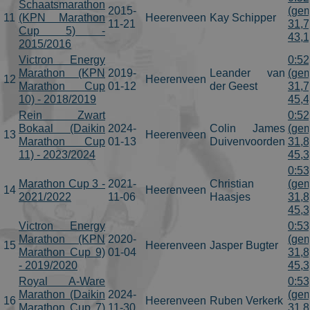
Schaatsmarathon
2015-
(gem
11
(KPN Marathon
Heerenveen
Kay Schipper
11-21
31,7
Cup 5) -
43,
2015/2016
Victron Energy
0:52
Marathon (KPN
2019-
Leander van
(gem
12
Heerenveen
Marathon Cup
01-12
der Geest
31,7
10) - 2018/2019
45,
Rein Zwart
0:52
Bokaal (Daikin
2024-
Colin James
(gem
13
Heerenveen
Marathon Cup
01-13
Duivenvoorden
31,8
11) - 2023/2024
45,
0:53
Marathon Cup 3 -
2021-
Christian
(gem
14
Heerenveen
2021/2022
11-06
Haasjes
31,8
45,
Victron Energy
0:53
Marathon (KPN
2020-
(gem
15
Heerenveen
Jasper Bugter
Marathon Cup 9)
01-04
31,8
- 2019/2020
45,
Royal A-Ware
0:53
Marathon (Daikin
2024-
(gem
16
Heerenveen
Ruben Verkerk
Marathon Cup 7)
11-30
31,8