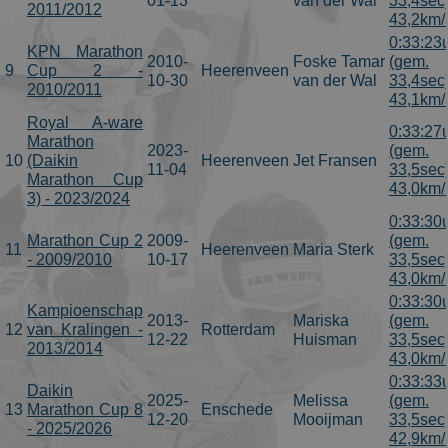
01-13
van der Wal
33,4sec
2011/2012
43,2km/
0:33:23
KPN Marathon
2010-
Foske Tamar
(gem.
9
Cup 2 -
Heerenveen
10-30
van der Wal
33,4sec
2010/2011
43,1km/
Royal A-ware
0:33:27
Marathon
2023-
(gem.
10
(Daikin
Heerenveen
Jet Fransen
11-04
33,5sec
Marathon Cup
43,0km/
3) - 2023/2024
0:33:30
Marathon Cup 2
2009-
(gem.
11
Heerenveen
Maria Sterk
- 2009/2010
10-17
33,5sec
43,0km/
0:33:30
Kampioenschap
2013-
Mariska
(gem.
12
van Kralingen -
Rotterdam
12-22
Huisman
33,5sec
2013/2014
43,0km/
0:33:33
Daikin
2025-
Melissa
(gem.
13
Marathon Cup 8
Enschede
12-20
Mooijman
33,5sec
- 2025/2026
42,9km/