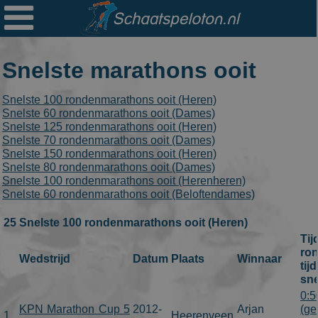

Ploegen
Statistieken
Snelste marathons ooit
Erelijsten
Snelste 100 rondenmarathons ooit (Heren)
Archief
Snelste 60 rondenmarathons ooit (Dames)
Snelste 125 rondenmarathons ooit (Heren)
Links
Snelste 70 rondenmarathons ooit (Dames)
Snelste 150 rondenmarathons ooit (Heren)
Colofon
Snelste 80 rondenmarathons ooit (Dames)
Snelste 100 rondenmarathons ooit (Herenheren)
Snelste 60 rondenmarathons ooit (Beloftendames)
Persoonsgegevens
25 Snelste 100 rondenmarathons ooit (Heren)
Zoek
Tij
Mail
ro
Wedstrijd
Datum
Plaats
Winnaar
tij
sne
0:5
KPN Marathon Cup 5
2012-
Arjan
(ge
1
Heerenveen