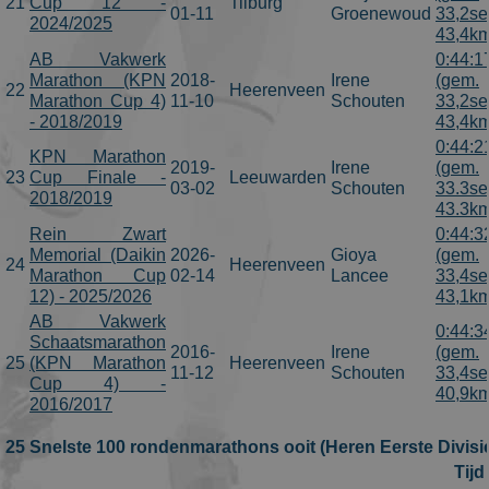
21
Cup 12 -
Tilburg
01-11
Groenewoud
33,2se
2024/2025
43,4km
AB Vakwerk
0:44:1
Marathon (KPN
2018-
Irene
(gem.
22
Heerenveen
Marathon Cup 4)
11-10
Schouten
33,2se
- 2018/2019
43,4km
0:44:2
KPN Marathon
2019-
Irene
(gem.
23
Cup Finale -
Leeuwarden
03-02
Schouten
33.3se
2018/2019
43.3km
Rein Zwart
0:44:3
Memorial (Daikin
2026-
Gioya
(gem.
24
Heerenveen
Marathon Cup
02-14
Lancee
33,4se
12) - 2025/2026
43,1km
AB Vakwerk
0:44:3
Schaatsmarathon
2016-
Irene
(gem.
25
(KPN Marathon
Heerenveen
11-12
Schouten
33,4se
Cup 4) -
40,9km
2016/2017
25 Snelste 100 rondenmarathons ooit (Heren Eerste Divisi
Tijd