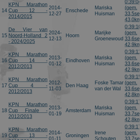
0:39:0
campaign
KPN Marathon
2014-
Mariska
(gem.
data for the
14
Cup 12 -
Enschede
sites analytic
12-27
Huisman
33,5se
2014/2015
reports. By
43,0km
default it is
set to expire
0:39:1
De Vier van
after 2 years,
2024-
Marijke
(gem.
although
15
Noord-Holland 2
Hoorn
12-13
Groenewoud
33,6se
this is
- 2024/2025
customisable
42,9km
by website
0:39:1
owners.
KPN Marathon
2013-
Mariska
(gem.
16
Cup 14 -
Eindhoven
_gid
1 dag
This cookie
Google LLC
01-12
Huisman
33,6se
name is
.schaatspeloton.nl
2012/2013
42,9km
asssociated
with Google
0:39:1
Universal
KPN Marathon
2012-
Foske Tamar
(gem.
Analytics.
17
Cup 4 -
Den Haag
This appears
11-03
van der Wal
33,6se
2012/2013
to be a new
42,8km
cookie and a
of Spring
0:39:1
KPN Marathon
2017 no
2013-
Mariska
(gem.
information
18
Cup Finale -
Amsterdam
01-19
Huisman
33,7se
is available
2012/2013
from Google
42,8km
It appears to
0:39:1
store and
KPN Marathon
update a
2014-
Irene
(gem.
19
Cup 13 -
Groningen
unique value
01-11
Schouten
33,7se
for each pag