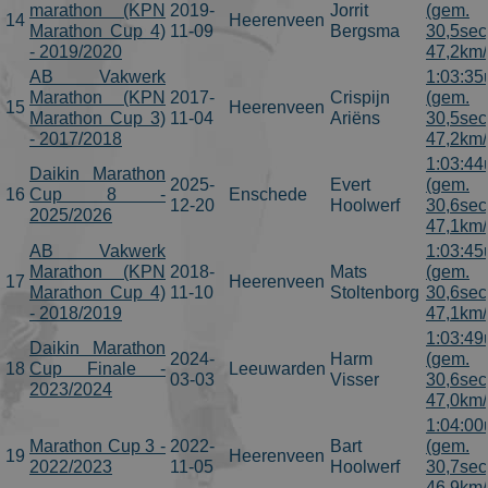
marathon (KPN
2019-
Jorrit
(gem.
14
Heerenveen
Marathon Cup 4)
11-09
Bergsma
30,5sec
- 2019/2020
47,2km/
AB Vakwerk
1:03:35
Marathon (KPN
2017-
Crispijn
(gem.
15
Heerenveen
Marathon Cup 3)
11-04
Ariëns
30,5sec
- 2017/2018
47,2km/
1:03:44
Daikin Marathon
2025-
Evert
(gem.
16
Cup 8 -
Enschede
12-20
Hoolwerf
30,6sec
2025/2026
47,1km/
AB Vakwerk
1:03:45
Marathon (KPN
2018-
Mats
(gem.
17
Heerenveen
Marathon Cup 4)
11-10
Stoltenborg
30,6sec
- 2018/2019
47,1km/
1:03:49
Daikin Marathon
2024-
Harm
(gem.
18
Cup Finale -
Leeuwarden
03-03
Visser
30,6sec
2023/2024
47,0km/
1:04:00
Marathon Cup 3 -
2022-
Bart
(gem.
19
Heerenveen
2022/2023
11-05
Hoolwerf
30,7sec
46,9km/