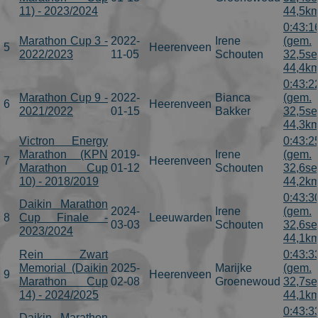
11) - 2023/2024
44,5km
0:43:1
Marathon Cup 3 -
2022-
Irene
(gem.
5
Heerenveen
2022/2023
11-05
Schouten
32,5se
44,4km
0:43:2
Marathon Cup 9 -
2022-
Bianca
(gem.
6
Heerenveen
2021/2022
01-15
Bakker
32,5se
44,3km
Victron Energy
0:43:2
Marathon (KPN
2019-
Irene
(gem.
7
Heerenveen
Marathon Cup
01-12
Schouten
32,6se
10) - 2018/2019
44,2km
0:43:3
Daikin Marathon
2024-
Irene
(gem.
8
Cup Finale -
Leeuwarden
03-03
Schouten
32,6se
2023/2024
44,1km
Rein Zwart
0:43:3
Memorial (Daikin
2025-
Marijke
(gem.
9
Heerenveen
Marathon Cup
02-08
Groenewoud
32,7se
14) - 2024/2025
44,1km
0:43:3
Daikin Marathon