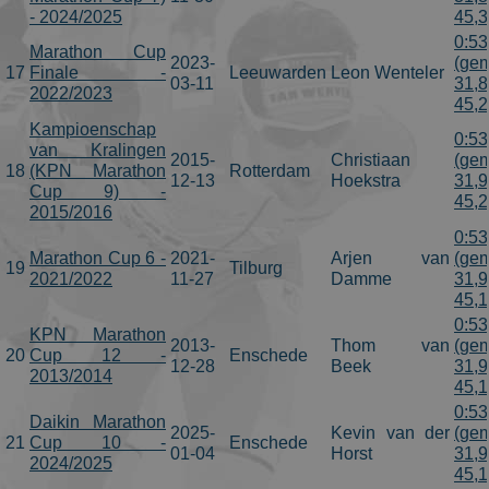
- 2024/2025
45,
0:53
Marathon Cup
2023-
(gem
17
Finale -
Leeuwarden
Leon Wenteler
03-11
31,8
2022/2023
45,
Kampioenschap
0:53
van Kralingen
2015-
Christiaan
(gem
18
(KPN Marathon
Rotterdam
12-13
Hoekstra
31,9
Cup 9) -
45,
2015/2016
0:53
Marathon Cup 6 -
2021-
Arjen van
(gem
19
Tilburg
2021/2022
11-27
Damme
31,9
45,
0:53
KPN Marathon
2013-
Thom van
(gem
20
Cup 12 -
Enschede
12-28
Beek
31,9
2013/2014
45,
0:53
Daikin Marathon
2025-
Kevin van der
(gem
21
Cup 10 -
Enschede
01-04
Horst
31,9
2024/2025
45,