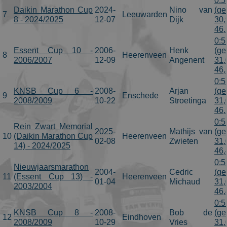
0:5
Daikin Marathon Cup
2024-
Nino van
(ge
7
Leeuwarden
8 - 2024/2025
12-07
Dijk
30,
46,
0:5
Essent Cup 10 -
2006-
Henk
(ge
8
Heerenveen
2006/2007
12-09
Angenent
31,
46,
0:5
KNSB Cup 6 -
2008-
Arjan
(ge
9
Enschede
2008/2009
10-22
Stroetinga
31,
46,
0:5
Rein Zwart Memorial
2025-
Mathijs van
(ge
10
(Daikin Marathon Cup
Heerenveen
02-08
Zwieten
31,
14) - 2024/2025
46,
0:5
Nieuwjaarsmarathon
2004-
Cedric
(ge
11
(Essent Cup 13) -
Heerenveen
01-04
Michaud
31,
2003/2004
46,
0:5
KNSB Cup 8 -
2008-
Bob de
(ge
12
Eindhoven
2008/2009
10-29
Vries
31,