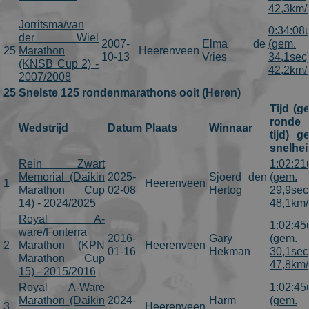
42,3km/
Jorritsma/van
0:34:08
der Wiel
2007-
Elma de
(gem.
25
Marathon
Heerenveen
10-13
Vries
34,1sec
(KNSB Cup 2) -
42,2km/
2007/2008
25 Snelste 125 rondenmarathons ooit (Heren)
Tijd (g
ronde
Wedstrijd
Datum
Plaats
Winnaar
tijd) g
snelhei
Rein Zwart
1:02:21
Memorial (Daikin
2025-
Sjoerd den
(gem.
1
Heerenveen
Marathon Cup
02-08
Hertog
29,9sec
14) - 2024/2025
48,1km/
Royal A-
1:02:45
ware/Fonterra
2016-
Gary
(gem.
2
Marathon (KPN
Heerenveen
01-16
Hekman
30,1sec
Marathon Cup
47,8km/
15) - 2015/2016
Royal A-Ware
1:02:45
Marathon (Daikin
2024-
Harm
(gem.
3
Heerenveen