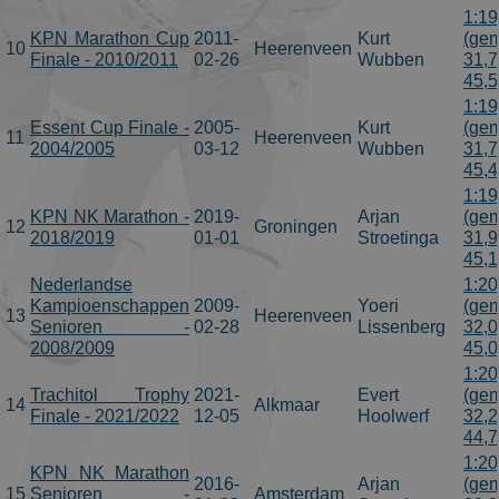
1:19
KPN Marathon Cup
2011-
Kurt
(gem
10
Heerenveen
Finale - 2010/2011
02-26
Wubben
31,7
45,
1:19
Essent Cup Finale -
2005-
Kurt
(gem
11
Heerenveen
2004/2005
03-12
Wubben
31,7
45,
1:19
KPN NK Marathon -
2019-
Arjan
(gem
12
Groningen
2018/2019
01-01
Stroetinga
31,9
45,
Nederlandse
1:20
Kampioenschappen
2009-
Yoeri
(gem
13
Heerenveen
Senioren -
02-28
Lissenberg
32,0
2008/2009
45,
1:20
Trachitol Trophy
2021-
Evert
(gem
14
Alkmaar
Finale - 2021/2022
12-05
Hoolwerf
32,2
44,
1:20
KPN NK Marathon
2016-
Arjan
(gem
15
Senioren -
Amsterdam