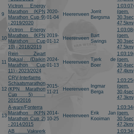
Victron Energy
1:03:07
Marathon (KPN
2020-
Jorrit
(gem.
9
Heerenveen
Marathon Cup 9)
01-04
Bergsma
30,3sec
- 2019/2020
47,5km/
Victron Energy
1:03:08
Marathon (KPN
2019-
Bart
(gem.
10
Heerenveen
Marathon Cup
01-12
Swings
30,3sec
10) - 2018/2019
47,5km/
Rein Zwart
1:03:19
Bokaal (Daikin
2024-
Tjerk de
(gem.
11
Heerenveen
Marathon Cup
01-13
Boer
30,4sec
11) - 2023/2024
47,4km/
CRV-Interfarms
1:03:25
Schaatsmarathon
2015-
Ingmar
(gem.
12
(KPN Marathon
Heerenveen
11-21
Berga
30,4sec
Cup 5) -
47,3km/
2015/2016
A-ware/Fonterra
1:03:34
Marathon (KPN
2014-
Erik Jan
(gem.
13
Heerenveen
Marathon Cup 2)
10-25
Kooiman
30,5sec
- 2014/2015
47,2km/
AB Vakwerk
1:03:34