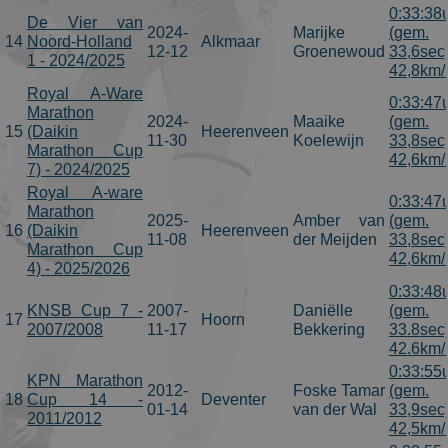
0:33:38
De Vier van
2024-
Marijke
(gem.
14
Noord-Holland
Alkmaar
12-12
Groenewoud
33,6sec
1 - 2024/2025
42,8km/
Royal A-Ware
0:33:47
Marathon
2024-
Maaike
(gem.
15
(Daikin
Heerenveen
11-30
Koelewijn
33,8sec
Marathon Cup
42,6km/
7) - 2024/2025
Royal A-ware
0:33:47
Marathon
2025-
Amber van
(gem.
16
(Daikin
Heerenveen
11-08
der Meijden
33,8sec
Marathon Cup
42,6km/
4) - 2025/2026
0:33:48
KNSB Cup 7 -
2007-
Daniëlle
(gem.
17
Hoorn
2007/2008
11-17
Bekkering
33.8sec
42.6km/
0:33:55
KPN Marathon
2012-
Foske Tamar
(gem.
18
Cup 14 -
Deventer
01-14
van der Wal
33,9sec
2011/2012
42,5km/