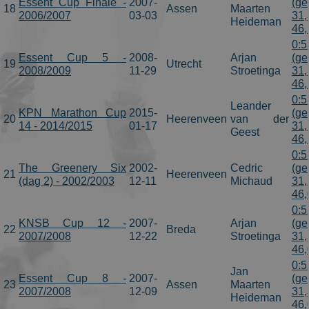
Essent Cup Finale -
2007-
(ge
18
Assen
Maarten
2006/2007
03-03
31,
Heideman
46,
0:5
Essent Cup 5 -
2008-
Arjan
(ge
19
Utrecht
2008/2009
11-29
Stroetinga
31,
46,
0:5
Leander
KPN Marathon Cup
2015-
(ge
20
Heerenveen
van der
14 - 2014/2015
01-17
31,
Geest
46,
0:5
The Greenery Six
2002-
Cedric
(ge
21
Heerenveen
(dag 2) - 2002/2003
12-11
Michaud
31,
46,
0:5
KNSB Cup 12 -
2007-
Arjan
(ge
22
Breda
2007/2008
12-22
Stroetinga
31,
46,
0:5
Jan
Essent Cup 8 -
2007-
(ge
23
Assen
Maarten
2007/2008
12-09
31,
Heideman
46,