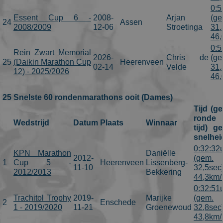
0:5
Essent Cup 6 -
2008-
Arjan
(ge
24
Assen
2008/2009
12-06
Stroetinga
31,
46,
0:5
Rein Zwart Memorial
2026-
Chris de
(ge
25
(Daikin Marathon Cup
Heerenveen
02-14
Velde
31,
12) - 2025/2026
46,
25 Snelste 60 rondenmarathons ooit (Dames)
Tijd (g
ronde
Wedstrijd
Datum
Plaats
Winnaar
tijd) g
snelhei
0:32:32
KPN Marathon
Daniëlle
2012-
(gem.
1
Cup 5 -
Heerenveen
Lissenberg-
11-10
32,5sec
2012/2013
Bekkering
44,3km/
0:32:51
Trachitol Trophy
2019-
Marijke
(gem.
2
Enschede
1 - 2019/2020
11-21
Groenewoud
32,8sec
43,8km/