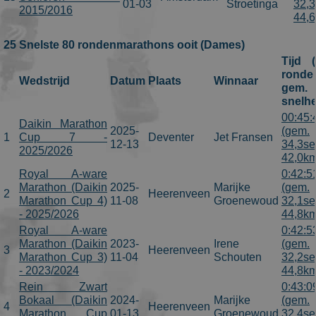
01-03
Stroetinga
32,3
2015/2016
44,
25 Snelste 80 rondenmarathons ooit (Dames)
Tijd 
ronde 
Wedstrijd
Datum
Plaats
Winnaar
gem.
snelhe
00:45:
Daikin Marathon
2025-
(gem.
1
Cup 7 -
Deventer
Jet Fransen
12-13
34,3se
2025/2026
42,0km
Royal A-ware
0:42:5
Marathon (Daikin
2025-
Marijke
(gem.
2
Heerenveen
Marathon Cup 4)
11-08
Groenewoud
32,1se
- 2025/2026
44,8km
Royal A-ware
0:42:5
Marathon (Daikin
2023-
Irene
(gem.
3
Heerenveen
Marathon Cup 3)
11-04
Schouten
32,2se
- 2023/2024
44,8km
Rein Zwart
0:43:0
Bokaal (Daikin
2024-
Marijke
(gem.
4
Heerenveen
Marathon Cup
01-13
Groenewoud
32,4se