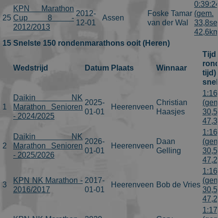
0:39:2
KPN Marathon
2012-
Foske Tamar
(gem.
25
Cup 8 -
Assen
12-01
van der Wal
33,8se
2012/2013
42,6km
15 Snelste 150 rondenmarathons ooit (Heren)
Tijd
ron
Wedstrijd
Datum
Plaats
Winnaar
tijd
sne
1:16
Daikin NK
2025-
Christian
(gem
1
Marathon Senioren
Heerenveen
01-01
Haasjes
30,5
- 2024/2025
47,
1:16
Daikin NK
2026-
Daan
(gem
2
Marathon Senioren
Heerenveen
01-01
Gelling
30,5
- 2025/2026
47,
1:16
KPN NK Marathon -
2017-
(gem
3
Heerenveen
Bob de Vries
2016/2017
01-01
30,5
47,
1:17