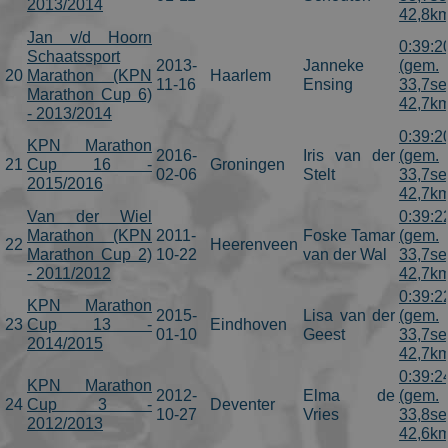
2013/2014
42,8km
visited.
Jan v/d Hoorn
_ga_FJW480MXR8
.schaatspeloton.nl
1 jaar 1
This cookie is
0:39:2
Schaatssport
maand
used by
2013-
Janneke
(gem.
Google
20
Marathon (KPN
Haarlem
11-16
Ensing
33,7se
Analytics to
Marathon Cup 6)
persist
42,7km
- 2013/2014
session state.
0:39:2
KPN Marathon
2016-
Iris van der
(gem.
21
Cup 16 -
Groningen
02-06
Stelt
33,7se
2015/2016
42,7km
Van der Wiel
0:39:2
Marathon (KPN
2011-
Foske Tamar
(gem.
22
Heerenveen
Marathon Cup 2)
10-22
van der Wal
33,7se
Aanbieder
/
- 2011/2012
42,7km
Naam
Vervaldatum
Omsc
Domein
0:39:2
KPN Marathon
_gat_gtag_UA_2799470_1
.schaatspeloton.nl
55 seconden
Goog
2015-
Lisa van der
(gem.
23
Cup 13 -
Eindhoven
Adse
01-10
Geest
33,7se
2014/2015
42,7km
0:39:2
KPN Marathon
2012-
Elma de
(gem.
24
Cup 3 -
Deventer
10-27
Vries
33,8se
2012/2013
42,6km