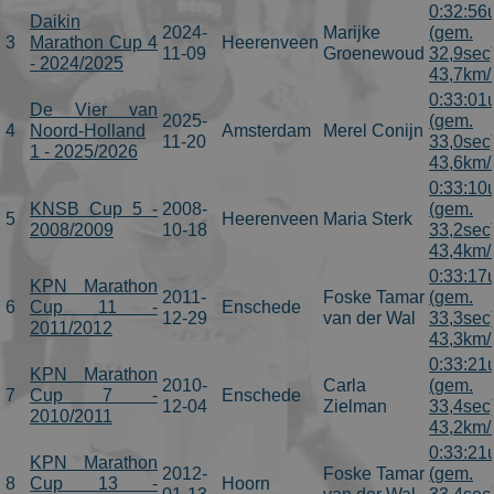
0:32:56
Daikin
2024-
Marijke
(gem.
3
Marathon Cup 4
Heerenveen
11-09
Groenewoud
32,9sec
- 2024/2025
43,7km/
0:33:01
De Vier van
2025-
(gem.
4
Noord-Holland
Amsterdam
Merel Conijn
11-20
33,0sec
1 - 2025/2026
43,6km/
0:33:10
KNSB Cup 5 -
2008-
(gem.
5
Heerenveen
Maria Sterk
2008/2009
10-18
33,2sec
43,4km/
0:33:17
KPN Marathon
2011-
Foske Tamar
(gem.
6
Cup 11 -
Enschede
12-29
van der Wal
33,3sec
2011/2012
43,3km/
0:33:21
KPN Marathon
2010-
Carla
(gem.
7
Cup 7 -
Enschede
12-04
Zielman
33,4sec
2010/2011
43,2km/
0:33:21
KPN Marathon
2012-
Foske Tamar
(gem.
8
Cup 13 -
Hoorn