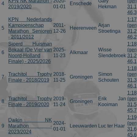
KPN NK Marathon -
2020-
Gary
(gem
4
Enschede
2019/2020
01-01
Hekman
31,1
46,
KPN Nederlands
1:17
Kampioenschap
2011-
Arjan
(gem
5
Heerenveen
Marathon Senioren
12-26
Stroetinga
31,2
- 2011/2012
46,
Sjoerd Huisman
1:18
Bokaal (De Vier van
2025-
Wisse
(gem
6
Alkmaar
Noord-Holland
11-23
Slendebroek
31,2
Finale) - 2025/2026
46,
1:18
Trachitol Trophy
2018-
Simon
(gem
7
Groningen
Finale - 2018/2019
11-25
Schouten
31,3
46,
1:18
Trachitol Trophy
2019-
Erik Jan
(gem
8
Groningen
Finale - 2019/2020
11-24
Kooiman
31,5
45,
1:19
Daikin NK
2024-
(gem
9
Marathon -
Leeuwarden
Luc ter Haar
01-01
31,6
2023/2024
45,