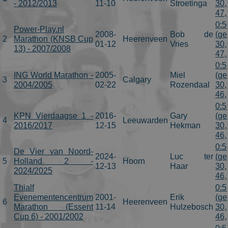
- 2012/2013
11-10
Stroetinga
30,
47,
0:5
Power-Play.nl
2008-
Bob de
(ge
2
Marathon (KNSB Cup
Heerenveen
01-12
Vries
30,
13) - 2007/2008
47,
0:5
ING World Marathon -
2005-
Miel
(ge
3
Calgary
2004/2005
02-22
Rozendaal
30,
46,
0:5
KPN Vierdaagse 1 -
2016-
Gary
(ge
4
Leeuwarden
2016/2017
12-15
Hekman
30,
46,
0:5
De Vier van Noord-
2024-
Luc ter
(ge
5
Holland 2 -
Hoorn
12-13
Haar
30,
2024/2025
46,
Thialf
0:5
Evenementencentrum
2001-
Erik
(ge
6
Heerenveen
Marathon (Essent
11-14
Hulzebosch
30,
Cup 6) - 2001/2002
46,