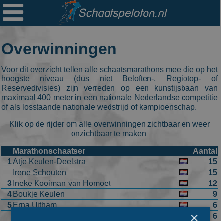

Ploegen
Statistieken
Overwinningen
Erelijsten
Voor dit overzicht tellen alle schaatsmarathons mee die op het
Archief
hoogste niveau (dus niet Beloften-, Regiotop- of
Reservedivisies) zijn verreden op een kunstijsbaan van
Links
maximaal 400 meter in een nationale Nederlandse competitie
of als losstaande nationale wedstrijd of kampioenschap.
Colofon
Klik op de rijder om alle overwinningen zichtbaar en weer
onzichtbaar te maken.
Persoonsgegevens
Marathonschaatser
Aantal
Zoek
1
Atje Keulen-Deelstra
15
Irene Schouten
15
Mail
3
Ineke Kooiman-van Homoet
12
4
Boukje Keulen
9
5
Erna Uitham
6
×
Marijke Groenewoud
6