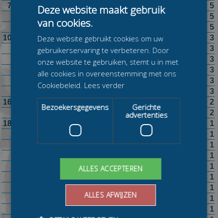
7
Elma de Vries
5
Deze website maakt gebruik
Jenita Hulzebosch-Smit
5
van cookies.
Petra Moolhuizen
5
10
DaniÃ«lle Bekkering
3
Deze website gebruikt cookies om uw
Foske Tamar van der Wal
3
gebruikerservaring te verbeteren. Door
Lilian van Tol
3
onze website te gebruiken, stemt u in met
Maria Sterk
3
alle cookies in overeenstemming met ons
Sophie Westenbroek
3
Cookiebeleid.
Lees verder
Tineke Hoogendijk-Vossebelt
3
16
Margriet de Vries-Pomper
2
Bezoekersgegevens
Gerichte
Petra Grimbergen
2
advertenties
18
Alida Pasveer
1
Annemarie Hoogkamp
1
Bianca Bakker
1
Coby Borst
1
Francesca Lollobrigida
1
ALLES ACCEPTEREN
Gioya Lancee
1
Gretha Smit
1
ALLES AFWIJZEN
Ineke Dedden
1
Ingrid Haringa
1