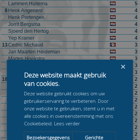
Lammert Huitema
5
8
Henk Angenent
4
Henk Portengen
4
Jorrit Bergsma
4
Sjoerd den Hertog
4
Yep Kramer
4
13
Cedric Michaud
3
Jan Maarten Heideman
3
Marten Hoekstra
3
×
Peter de Vries
3
Piet Kleine
3
Deze website maakt gebruik
18
Andries Kasper
2
van cookies.
Arie Eriks
2
Crispijn AriÃ«ns
2
Deze website gebruikt cookies om uw
Emiel Hopman
2
gebruikerservaring te verbeteren. Door
Erik van den Boogert
2
onze website te gebruiken, stemt u in met
Gary Hekman
2
alle cookies in overeenstemming met ons
Harm Visser
2
Cookiebeleid.
Lees verder
Henri Ruitenberg sr.
2
Jeen van den Berg
2
Bezoekersgegevens
Gerichte