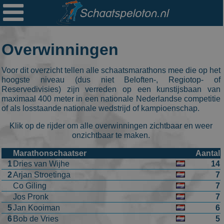

Ploegen
Statistieken
Overwinningen
Erelijsten
Voor dit overzicht tellen alle schaatsmarathons mee die op het
Archief
hoogste niveau (dus niet Beloften-, Regiotop- of
Reservedivisies) zijn verreden op een kunstijsbaan van
Links
maximaal 400 meter in een nationale Nederlandse competitie
of als losstaande nationale wedstrijd of kampioenschap.
Colofon
Klik op de rijder om alle overwinningen zichtbaar en weer
onzichtbaar te maken.
Persoonsgegevens
Marathonschaatser
Aantal
Zoek
1
Dries van Wijhe
14
2
Arjan Stroetinga
7
Mail
Co Giling
7
Jos Pronk
7
5
Jan Kooiman
6
6
Bob de Vries
5