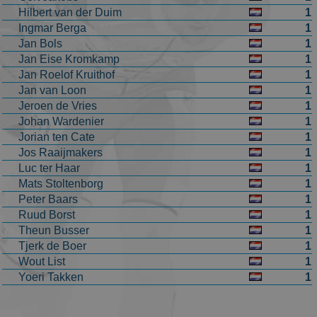
_ga
1 jaar 1
This cookie
Hilbert van der Duim
1
Google LLC
maand
name is
.schaatspeloton.nl
Ingmar Berga
1
asssociated
with Google
Jan Bols
1
Universal
Jan Eise Kromkamp
1
Analytics -
which is a
Jan Roelof Kruithof
1
significant
Jan van Loon
1
update to
Google's
Jeroen de Vries
1
more
commonly
Johan Wardenier
1
used
Jorian ten Cate
1
analytics
service. This
Jos Raaijmakers
1
cookie is use
Luc ter Haar
1
to
distinguish
Mats Stoltenborg
1
unique users
Peter Baars
1
by assigning
a randomly
Ruud Borst
1
generated
number as a
Theun Busser
1
client
Tjerk de Boer
1
identifier. It
is included i
Wout List
1
each page
Yoeri Takken
1
request in a
site and used
to calculate
visitor,