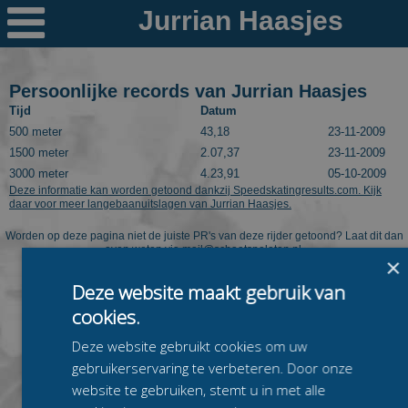

Nieuws
Ploegen
Persoonlijke records van Jurrian Haasjes
Tijd
Datum
PR's
500 meter
43,18
23-11-2009
1500 meter
2.07,37
23-11-2009
Schaatspeloton.nl
3000 meter
4.23,91
05-10-2009
Deze informatie kan worden getoond dankzij Speedskatingresults.com. Kijk
daar voor meer langebaanuitslagen van Jurrian Haasjes.
Worden op deze pagina niet de juiste PR's van deze rijder getoond? Laat dit dan
even weten via
mail@schaatspeloton.nl
.
×
Deze website maakt gebruik van
cookies.
Deze website gebruikt cookies om uw
gebruikerservaring te verbeteren. Door onze
website te gebruiken, stemt u in met alle