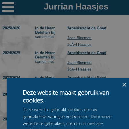

Nieuws
Ploegen
2025/2026
in de Heren
Arbeidsrecht de Graaf
Beloften bij
samen met
PR's
Joan Bloemert
JoÃ«l Haasjes
Schaatspeloton.nl
2024/2025
in de Heren
Arbeidsrecht de Graaf
Beloften bij
samen met
Joan Bloemert
JoÃ«l Haasjes
2023/2024
in de Heren
Arbeidsrecht de Graaf
Beloften bij
×
Deze website maakt gebruik van
2022/2023
in de Heren
A6.nl Groot in auto's
cookies.
Beloften bij
samen met
Bret Groot
Deze website gebruikt cookies om uw
Miguel Bravo
gebruikerservaring te verbeteren. Door onze
2021/2022
in de Heren
Greenwood - Liev
website te gebruiken, stemt u in met alle
Beloften bij
samen met
Edwin Korenberg