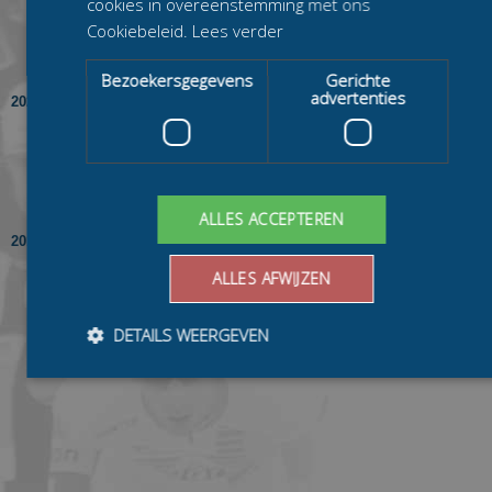
cookies in overeenstemming met ons
Mart Nijhoff
Cookiebeleid.
Lees verder
Twan Berlijn
Bezoekersgegevens
Gerichte
advertenties
2020/2021
in de Heren
Merito
Beloften bij
samen met
Marthijn Mulder
Valentin Thiebault
Wessel Horlings
ALLES ACCEPTEREN
2019/2020
in de Heren
ZiuZ
Beloften bij
samen met
ALLES AFWIJZEN
Chiel Smit
Kevin van der Horst
Mark Prinsen
DETAILS WEERGEVEN
Bezoekersgegevens
Gerichte advertenties
Prestatiecookies worden gebruikt om te zien hoe bezoekers de
website gebruiken, bijv. analytische cookies. Deze cookies