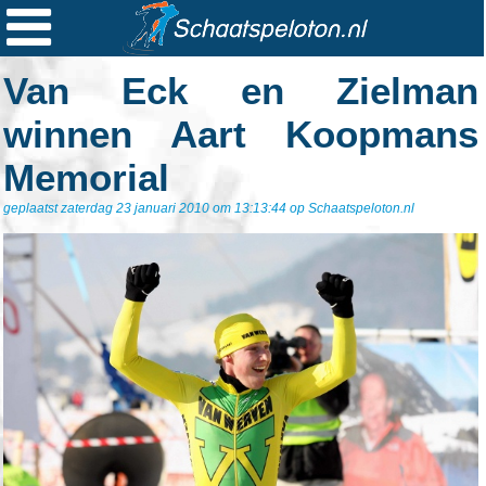

Ploegen
Van Eck en Zielman
Statistieken
winnen Aart Koopmans
Erelijsten
Memorial
Archief
geplaatst zaterdag 23 januari 2010 om 13:13:44 op Schaatspeloton.nl
Links
Colofon
Persoonsgegevens
Zoek
Mail