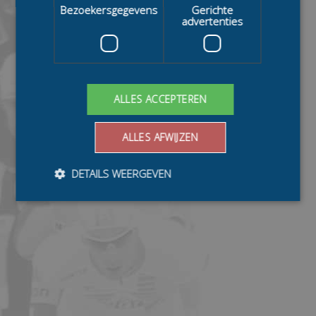
Bezoekersgegevens
Gerichte
advertenties
ALLES ACCEPTEREN
ALLES AFWIJZEN
DETAILS WEERGEVEN
Bezoekersgegevens
Gerichte advertenties
Prestatiecookies worden gebruikt om te zien hoe
bezoekers de website gebruiken, bijv. analytische
cookies. Deze cookies kunnen niet worden gebruikt om
een bepaalde bezoeker direct te identificeren.
Aanbieder
/