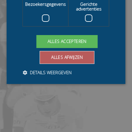
Bezoekersgegevens
Gerichte
advertenties
ALLES ACCEPTEREN
ALLES AFWIJZEN
DETAILS WEERGEVEN
Bezoekersgegevens
Gerichte advertenties
Prestatiecookies worden gebruikt om te zien hoe
bezoekers de website gebruiken, bijv. analytische
cookies. Deze cookies kunnen niet worden gebruikt om
een bepaalde bezoeker direct te identificeren.
Aanbieder
/