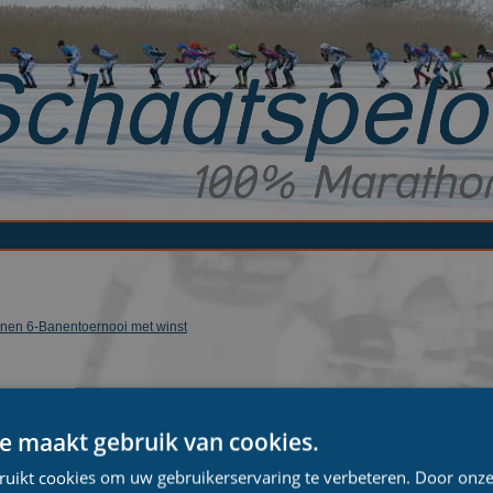
nen 6-Banentoernooi met winst
e maakt gebruik van cookies.
ruikt cookies om uw gebruikerservaring te verbeteren. Door onze