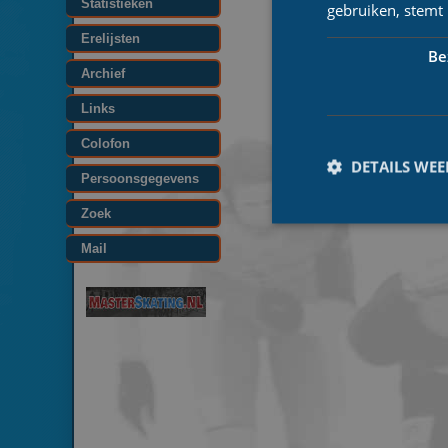
Statistieken
gebruiken, stemt
Erelijsten
Be
Archief
Links
Colofon
DETAILS WE
Persoonsgegevens
Zoek
Mail
Prestatiecookies wor
niet worden gebruikt 
Naam
_ga