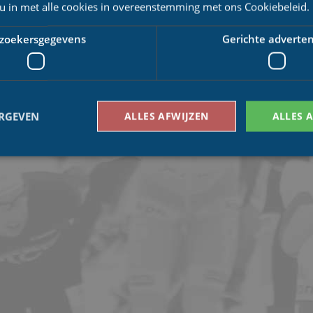
 u in met alle cookies in overeenstemming met ons Cookiebeleid.
zoekersgegevens
Gerichte adverten
ERGEVEN
ALLES AFWIJZEN
ALLES 
Bezoekersgegevens
Gerichte advertenties
den gebruikt om te zien hoe bezoekers de website gebruiken, bijv. analytische cookies
om een bepaalde bezoeker direct te identificeren.
Aanbieder
/
Vervaldatum
Omschrijving
Domein
1 jaar 1
This cookie name is asssociated with Google Univ
Google LLC
maand
which is a significant update to Google's more
.schaatspeloton.nl
analytics service. This cookie is used to distingu
assigning a randomly generated number as a client