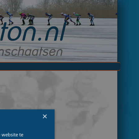
×
 website te