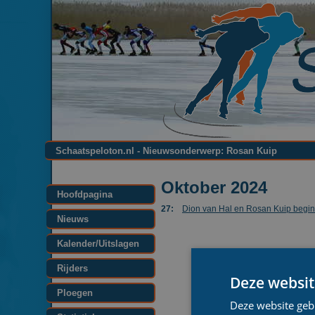
Schaatspeloton.nl - Nieuwsonderwerp: Rosan Kuip
Oktober 2024
Hoofdpagina
27:
Dion van Hal en Rosan Kuip begin
Nieuws
Kalender/Uitslagen
Rijders
Deze websit
Ploegen
Deze website geb