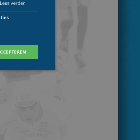
Lees verder
ties
ACCEPTEREN
. Deze cookies kunnen
ersal Analytics -
 commonly used
ish unique users by
 identifier. It is