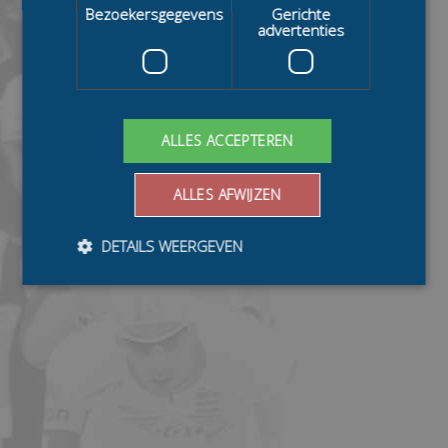
Bezoekersgegevens
Gerichte
advertenties
ALLES ACCEPTEREN
ALLES AFWIJZEN
DETAILS WEERGEVEN
Bezoekersgegevens
Gerichte advertenties
Prestatiecookies worden gebruikt om te zien hoe
bezoekers de website gebruiken, bijv. analytische
cookies. Deze cookies kunnen niet worden gebruikt om
een bepaalde bezoeker direct te identificeren.
Aanbieder
/