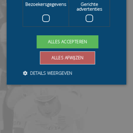
Bezoekersgegevens
Gerichte
advertenties
ALLES ACCEPTEREN
ALLES AFWIJZEN
DETAILS WEERGEVEN
Bezoekersgegevens
Gerichte advertenties
Prestatiecookies worden gebruikt om te zien hoe
bezoekers de website gebruiken, bijv. analytische
cookies. Deze cookies kunnen niet worden gebruikt om
een bepaalde bezoeker direct te identificeren.
Aanbieder
/