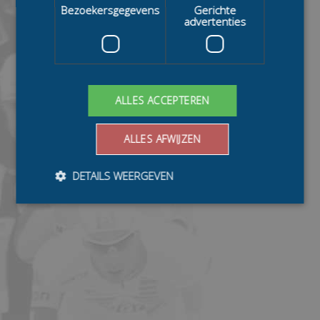
Bezoekersgegevens
Gerichte
advertenties
ALLES ACCEPTEREN
ALLES AFWIJZEN
DETAILS WEERGEVEN
Bezoekersgegevens
Gerichte advertenties
Prestatiecookies worden gebruikt om te zien hoe
bezoekers de website gebruiken, bijv. analytische
cookies. Deze cookies kunnen niet worden gebruikt om
een bepaalde bezoeker direct te identificeren.
Aanbieder
/