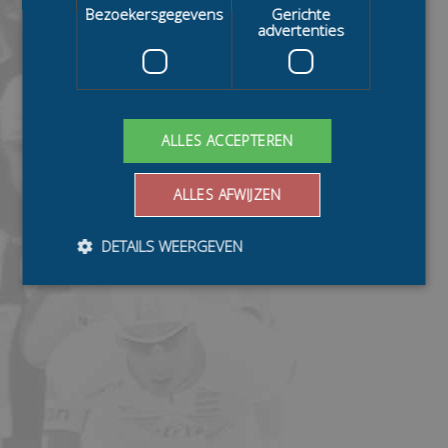
Bezoekersgegevens
Gerichte
advertenties
ALLES ACCEPTEREN
ALLES AFWIJZEN
DETAILS WEERGEVEN
Bezoekersgegevens
Gerichte advertenties
Prestatiecookies worden gebruikt om te zien hoe
bezoekers de website gebruiken, bijv. analytische
cookies. Deze cookies kunnen niet worden gebruikt om
een bepaalde bezoeker direct te identificeren.
Aanbieder
/