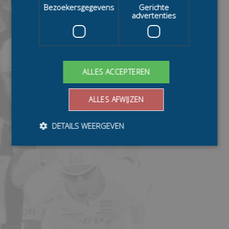
Bezoekersgegevens
Gerichte
advertenties
ALLES ACCEPTEREN
ALLES AFWIJZEN
DETAILS WEERGEVEN
Bezoekersgegevens
Gerichte advertenties
Prestatiecookies worden gebruikt om te zien hoe
bezoekers de website gebruiken, bijv. analytische
cookies. Deze cookies kunnen niet worden gebruikt om
een bepaalde bezoeker direct te identificeren.
Aanbieder
/