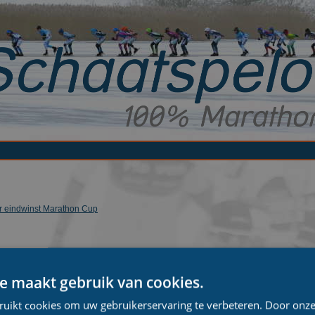
r eindwinst Marathon Cup
 bij beloftendames
e maakt gebruik van cookies.
ruikt cookies om uw gebruikerservaring te verbeteren. Door onze