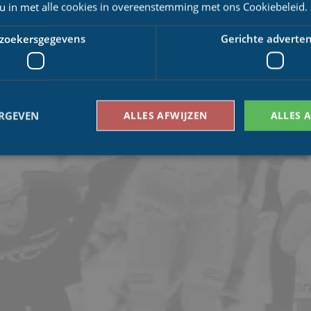
 u in met alle cookies in overeenstemming met ons Cookiebeleid.
zoekersgegevens
Gerichte adverten
ERGEVEN
ALLES AFWIJZEN
ALLES 
Bezoekersgegevens
Gerichte advertenties
den gebruikt om te zien hoe bezoekers de website gebruiken, bijv. analytische cookies
om een bepaalde bezoeker direct te identificeren.
Aanbieder
/
Vervaldatum
Omschrijving
Domein
1 jaar 1
This cookie name is asssociated with Google Univ
Google LLC
maand
which is a significant update to Google's more
.schaatspeloton.nl
analytics service. This cookie is used to distingu
assigning a randomly generated number as a client