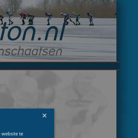
×
 website te