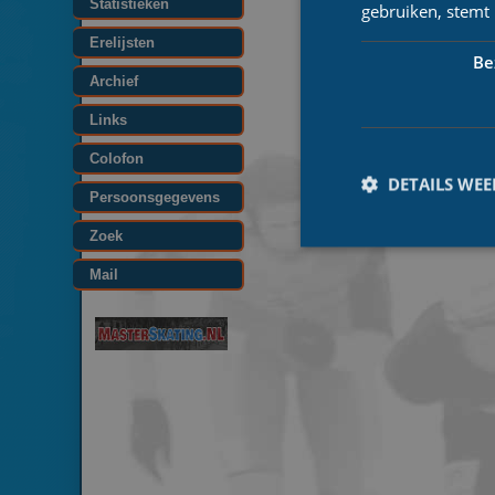
Statistieken
gebruiken, stemt
Erelijsten
Be
Archief
Links
Colofon
DETAILS WE
Persoonsgegevens
Zoek
Mail
Prestatiecookies wor
niet worden gebruikt 
Naam
_ga