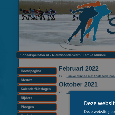
Schaatspeloton.nl - Nieuwsonderwerp: Famke Minnee
Februari 2022
Hoofdpagina
12:
Famke Minnee met finalezege naa
Nieuws
Oktober 2021
Kalender/Uitslagen
23:
Famke Minnee debuteert met winst
Rijders
Deze websit
Ploegen
Deze website geb