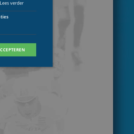
Lees verder
ties
ACCEPTEREN
. Deze cookies kunnen
ersal Analytics -
 commonly used
ish unique users by
 identifier. It is