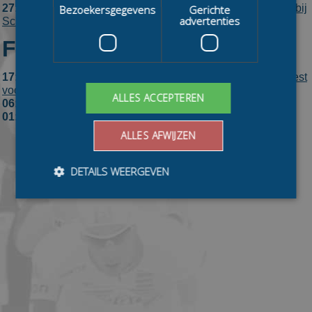
27:
Mettie de Vegt vervangt stoppende Lianne Camies bij
Bezoekersgegevens
Gerichte
advertenties
Schaatsteamdrenthe
Februari 2020
17:
Cupwinnares Arianna Pruisscher blijft belofte en kiest
voor Schaatsteamdrenthe
ALLES ACCEPTEREN
06:
Ook Rixt Hoogland kiest voor Schaatsteamdrenthe
01:
Fenna Zandstra naar Schaatsteamdrenthe
ALLES AFWIJZEN
DETAILS WEERGEVEN
Bezoekersgegevens
Gerichte advertenties
Prestatiecookies worden gebruikt om te zien hoe
bezoekers de website gebruiken, bijv. analytische
cookies. Deze cookies kunnen niet worden gebruikt om
een bepaalde bezoeker direct te identificeren.
Aanbieder
/