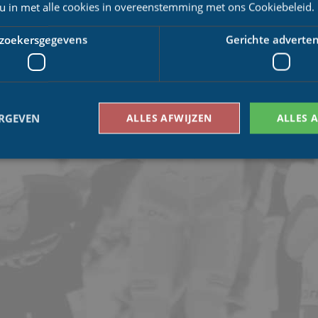
 u in met alle cookies in overeenstemming met ons Cookiebeleid.
zoekersgegevens
Gerichte adverten
ERGEVEN
ALLES AFWIJZEN
ALLES 
Bezoekersgegevens
Gerichte advertenties
den gebruikt om te zien hoe bezoekers de website gebruiken, bijv. analytische cookies
om een bepaalde bezoeker direct te identificeren.
Aanbieder
/
Vervaldatum
Omschrijving
Domein
1 jaar 1
This cookie name is asssociated with Google Univ
Google LLC
maand
which is a significant update to Google's more
.schaatspeloton.nl
analytics service. This cookie is used to distingu
assigning a randomly generated number as a client