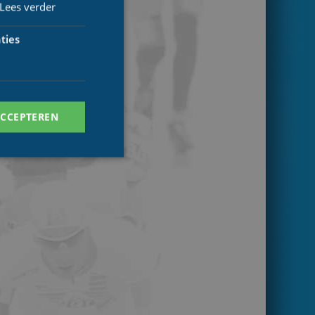
Lees verder
ties
ACCEPTEREN
. Deze cookies kunnen
ersal Analytics -
 commonly used
ish unique users by
 identifier. It is