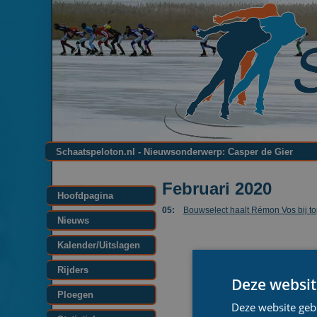
Schaatspeloton.nl - Nieuwsonderwerp: Casper de Gier
Februari 2020
Hoofdpagina
05:
Bouwselect haalt Rémon Vos bij to
Nieuws
Kalender/Uitslagen
Rijders
Deze websit
Ploegen
Deze website geb