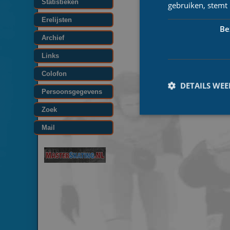
Statistieken
gebruiken, stemt
Erelijsten
Be
Archief
Links
Colofon
DETAILS WE
Persoonsgegevens
Zoek
Mail
Prestatiecookies wor
niet worden gebruikt 
Naam
_ga