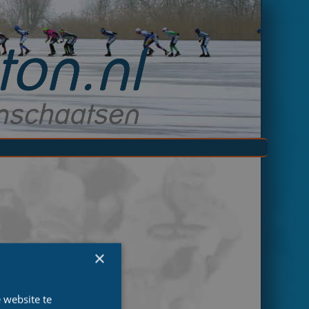
×
 website te