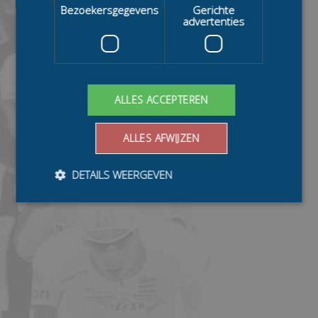
Bezoekersgegevens
Gerichte
advertenties
ALLES ACCEPTEREN
ALLES AFWIJZEN
DETAILS WEERGEVEN
Bezoekersgegevens
Gerichte advertenties
Prestatiecookies worden gebruikt om te zien hoe
bezoekers de website gebruiken, bijv. analytische
cookies. Deze cookies kunnen niet worden gebruikt om
een bepaalde bezoeker direct te identificeren.
Aanbieder
/