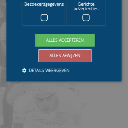
Bezoekersgegevens
Gerichte
advertenties
ALLES ACCEPTEREN
ALLES AFWIJZEN
DETAILS WEERGEVEN
Bezoekersgegevens
Gerichte advertenties
Prestatiecookies worden gebruikt om te zien hoe
bezoekers de website gebruiken, bijv. analytische
cookies. Deze cookies kunnen niet worden gebruikt om
een bepaalde bezoeker direct te identificeren.
Aanbieder
/