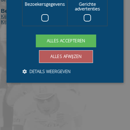
Bezoekersgegevens
Gerichte
advertenties
Bekijk ook:
Kijkcijfers SBS zondag
Kijkcijfers Nederland 3 zaterdag
ALLES ACCEPTEREN
ALLES AFWIJZEN
DETAILS WEERGEVEN
Bezoekersgegevens
Gerichte advertenties
Prestatiecookies worden gebruikt om te zien hoe
bezoekers de website gebruiken, bijv. analytische
cookies. Deze cookies kunnen niet worden gebruikt om
een bepaalde bezoeker direct te identificeren.
Aanbieder
/