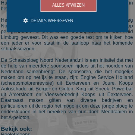
Hunter Sportswear uitkwam, heeft al twee jaren ervaring in
ALLES AFWIJZEN
het A-peloton.
DETAILS WEERGEVEN
Het afgelopen zomer hebben de rijders van Schaatsploeg
Noord Nederland.nl met fietsen en skeeleren hun conditie op
peil gehouden. In juli is er een trainingsweekend naar Zuid
Limburg geweest. Dit was een goede test om te kijken hoe
een ieder er voor staat in de aanloop naar het komende
Bezoekersgegevens
Gerichte advertenties
schaatsseizoen.
Prestatiecookies worden gebruikt om te zien hoe
De Schaatsploeg Noord Nederland.nl is een initatief dat met
bezoekers de website gebruiken, bijv. analytische
cookies. Deze cookies kunnen niet worden gebruikt om
de hulp van meerdere sponsoren rijders uit het noorden van
een bepaalde bezoeker direct te identificeren.
Nederland samenbrengt. De sponsoren, die het mogelijk
maken om op het ijs te staan, zijn: Engine Service Holland
Aanbieder
/
Naam
Vervaldatum
Omschrijvin
(scheepsmotorenrevisie) uit Eexterveen en Joure, Koops
Domein
Autoschade uit Borger en Gieten, King uit Sneek, Powerbar
_ga
1 jaar 1
This cookie
Google LLC
uit Amersfoort en Vleesveebedrijf Koops uit Eexterveen.
maand
name is
.schaatspeloton.nl
Daarnaast maken giften van diverse bedrijven en
asssociated
with Google
particulieren uit de regio het mogelijk om deze jonge ploeg te
Universal
ondersteunen in het bereiken van hun doel: Meedraaien in
Analytics -
het A-peloton.
which is a
significant
update to
Bekijk ook:
Google's
Roelof Koops
more