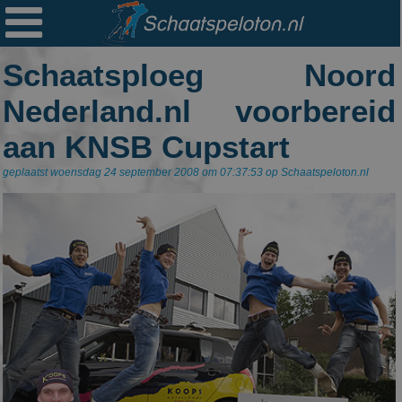

Ploegen
Schaatsploeg Noord
Statistieken
Nederland.nl voorbereid
Erelijsten
aan KNSB Cupstart
Archief
geplaatst woensdag 24 september 2008 om 07:37:53 op Schaatspeloton.nl
Links
Colofon
Persoonsgegevens
Zoek
Mail