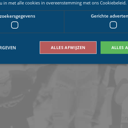
 u in met alle cookies in overeenstemming met ons Cookiebeleid.
 Cup 2008-2009 geopend
zoekersgegevens
Gerichte adverten
ERGEVEN
ALLES AFWIJZEN
ALLES 
Bezoekersgegevens
Gerichte advertenties
den gebruikt om te zien hoe bezoekers de website gebruiken, bijv. analytische cookies
om een bepaalde bezoeker direct te identificeren.
Aanbieder
/
Vervaldatum
Omschrijving
Domein
1 jaar 1
This cookie name is asssociated with Google Univ
Google LLC
maand
which is a significant update to Google's more
.schaatspeloton.nl
analytics service. This cookie is used to distingu
assigning a randomly generated number as a client