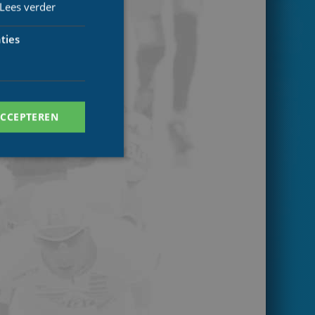
Lees verder
ties
ACCEPTEREN
. Deze cookies kunnen
ersal Analytics -
 commonly used
ish unique users by
 identifier. It is