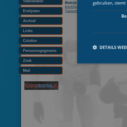
Statistieken
gebruiken, stemt
Bekijk ook:
Inschrijving Weijers Eikhout Triavium
Erelijsten
Travium Cup
Be
Archief
Links
Colofon
DETAILS WE
Persoonsgegevens
Zoek
Mail
Prestatiecookies wor
niet worden gebruikt 
Naam
_ga