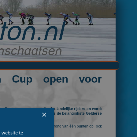
um Cup open voor
Cup staat open voor alle niet-landelijke rijders en wordt
×
aan in de provincie, nog steeds de belangrijkste Gelderse
ind van de competitie een voorsprong van één punten op Rick
 website te