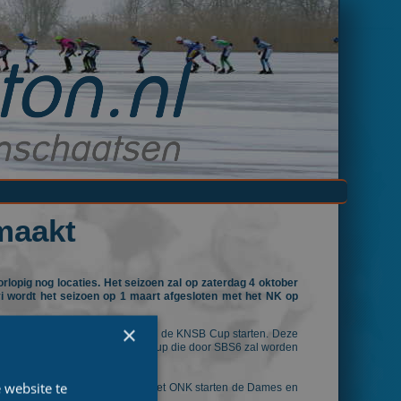
maakt
opig nog locaties. Het seizoen zal op zaterdag 4 oktober
 wordt het seizoen op 1 maart afgesloten met het NK op
×
ste helft van acht wedstrijden in de KNSB Cup starten. Deze
p zondag 2 november de Essent Cup die door SBS6 zal worden
 website te
urijsblok buiten Nederland. Na het ONK starten de Dames en