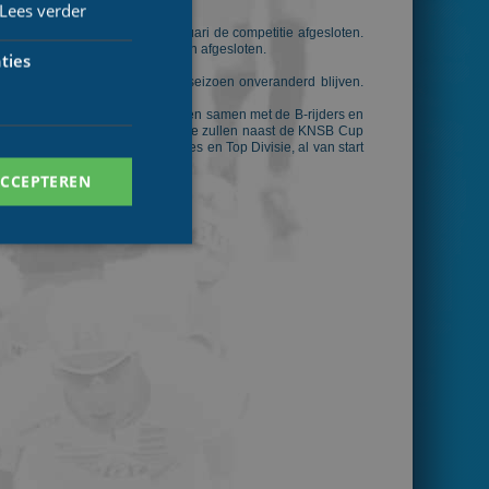
Lees verder
 18 tot en met zondag 22 februari de competitie afgesloten.
09 het seizoen 2008/2009 worden afgesloten.
ties
ie van de Essent Cup komend seizoen onveranderd blijven.
 De overgebleven A-rijders zullen samen met de B-rijders en
eze rijders in deze Eerste Divisie zullen naast de KNSB Cup
gochtend om 9 uur, voor de Dames en Top Divisie, al van start
ACCEPTEREN
. Deze cookies kunnen
ersal Analytics -
 commonly used
ish unique users by
 identifier. It is