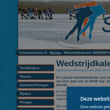
Schaatspeloton.nl -
Nieuws
- Wedstrijdkalender 2008/2009 
Wedstrijdkal
Hoofdpagina
geplaatst donderdag 26 juni 2008 om 14
Nieuws
De concept marathonkalender voor het
van start gaan met de KNSB Cup. Zon
Kalender/Uitslagen
kunstijs.
De kalender van het seizoen 2008/2009 
Rijders
wedstrijden zullen afwisselend op de 
Deze websit
uitgezonden. Na 13 wedstrijden op elke 
Ploegen
Deze website geb
Met het Essent Open Nederlands Kampio