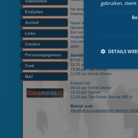
Heren op zaterdag 7, dinsdag 10, donder
Statistieken
gebruiken, stemt
Na terugkeer in Nederland heeft de KNS
Erelijsten
Daarna volgt nog een wedstrijd, en gee
Be
Archief
Naast de conceptkalender heeft de KN
Opnieuw zal deze competitie worden verr
Een verandering is wel dat de KNSB Cup
Links
mogelijk promoverende regionale C-rijd
ook een eigen Essent Cup krijgen, al zu
Colofon
gaan.
DETAILS WE
Persoonsgegevens
Starttijden seizoen 2008/2009:
KNSB Cup:
18:30 uur: Dames
Zoek
19:30 uur: Top Divisie
21:00 uur: Eerste Divisie
Mail
Essent Cup:
09:00 uur: Eerste Divisie
10:30 uur: Dames
Prestatiecookies wor
12:00 uur: Top Divisie (live op SBS 6)
niet worden gebruikt 
Bekijk ook:
Naam
Marathonschaatskalender seizoen 200
_ga