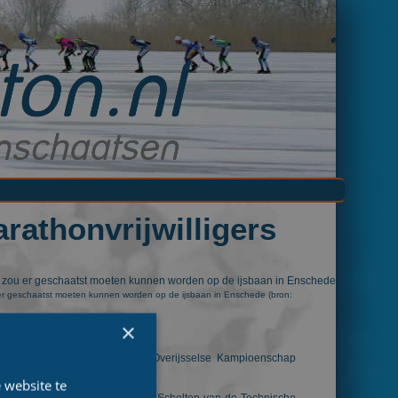
rathonvrijwilligers
er geschaatst moeten kunnen worden op de ijsbaan in Enschede (bron:
×
ee regionale wedstrijden, het Overijsselse Kampioenschap
 website te