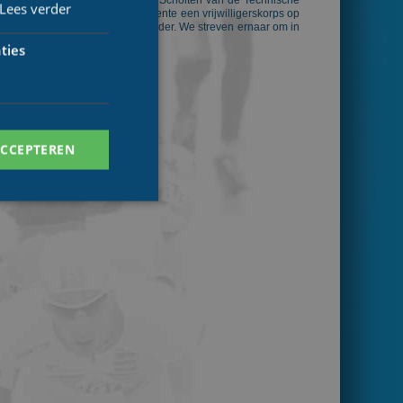
rijwilligers nodig." Aldus Ellie Scholten van de Technische
Lees verder
or de toekomst zullen we in Twente een vrijwilligerskorps op
beheerder en een materiaalbeheerder. We streven ernaar om in
ties
ACCEPTEREN
. Deze cookies kunnen
ersal Analytics -
 commonly used
ish unique users by
 identifier. It is