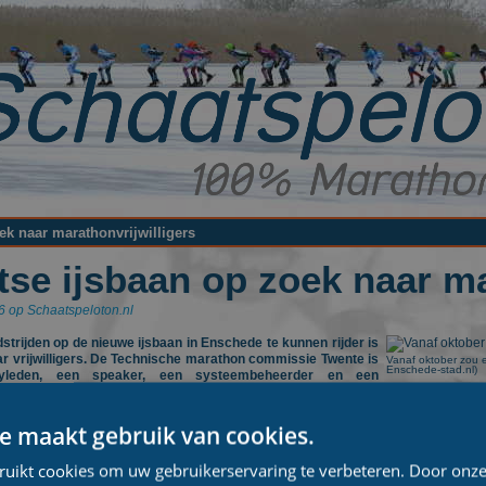
k naar marathonvrijwilligers
se ijsbaan op zoek naar ma
16 op Schaatspeloton.nl
rijden op de nieuwe ijsbaan in Enschede te kunnen rijder is
aar vrijwilligers. De Technische marathon commissie Twente is
Vanaf oktober zou 
Enschede-stad.nl)
yleden, een speaker, een systeembeheerder en een
aan Enschede zal deze winter voor het eerst haar deuren
e maakt gebruik van cookies.
dere gastplaats zijn voor twee wedstrijden in de Noord-Oost Competitie, tw
n. De wedstrijden voor licentiehouders zullen verreden worden op zondagavond.
ruikt cookies om uw gebruikerservaring te verbeteren. Door onze