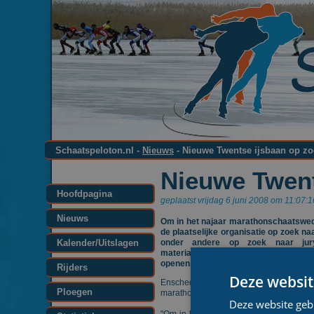
Schaatspeloton.nl -
Nieuws
- Nieuwe Twentse ijsbaan op zoe
Nieuwe Twent
Hoofdpagina
geplaatst vrijdag 6 juni 2008 om 11:07:
Nieuws
Om in het najaar marathonschaatswedst
de plaatselijke organisatie op zoek n
Kalender/Uitslagen
onder andere op zoek naar jur
materiaalbeheerder. De nieuwe ijsb
openen.
Rijders
Deze websit
Enschede zal komend seizoen onder an
Ploegen
marathonschaatsen en een jeugdmaratho
Deze website geb