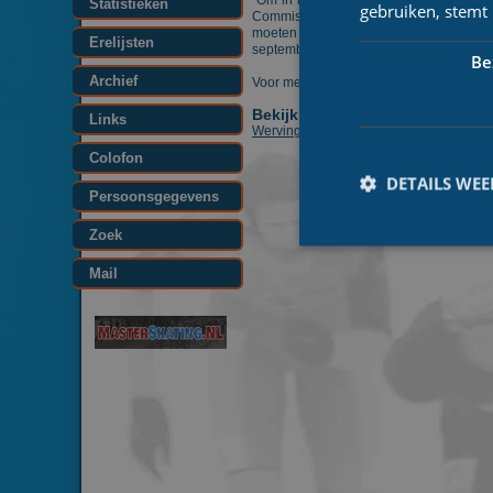
"Om in het najaar marathonwedstrijden 
Statistieken
gebruiken, stemt
Commissie Marathon Twente. "Voor komen
moeten zetten. Voor de wedstrijdorganis
Erelijsten
september 2008 te starten met een groep
Be
Archief
Voor meer informatie bekijk de link onder
Bekijk ook:
Links
Werving vrijwilligers marathonwedstrij
Colofon
DETAILS WE
Persoonsgegevens
Zoek
Mail
Prestatiecookies wor
niet worden gebruikt 
Naam
_ga