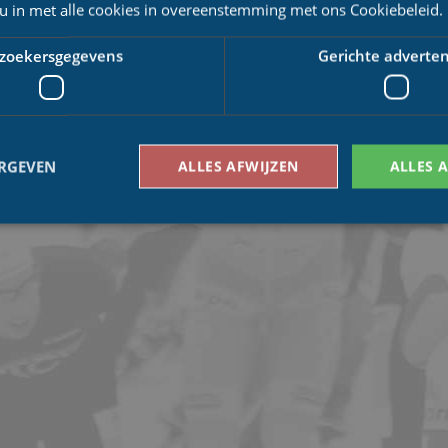
in Enschede te kunnen rijden hebben we naast schaatsers ook een ‘peloton' aan v
 u in met alle cookies in overeenstemming met ons Cookiebeleid.
d seizoen is een aantal vrijwilligers van het gewest bereid om mee te werken. Vo
atie is ondermeer nodig: jury (circa 12 per wedstrijd), een speaker, een systeem
 van circa 30 mensen voor de opleiding jury 1 marathon opleiding"
zoekersgegevens
Gerichte adverten
 het kopje ‘Bekijk ook:'.
den TC Marathon Twente
ERGEVEN
ALLES AFWIJZEN
ALLES 
Bezoekersgegevens
Gerichte advertenties
den gebruikt om te zien hoe bezoekers de website gebruiken, bijv. analytische cookies
om een bepaalde bezoeker direct te identificeren.
Aanbieder
/
Vervaldatum
Omschrijving
Domein
1 jaar 1
This cookie name is asssociated with Google Univ
Google LLC
maand
which is a significant update to Google's more
.schaatspeloton.nl
analytics service. This cookie is used to distingu
assigning a randomly generated number as a client