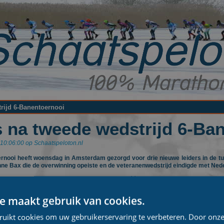
rijd 6-Banentoernooi
s na tweede wedstrijd 6-Ba
10:06:00 op Schaatspeloton.nl
ernooi heeft woensdag in Amsterdam gezorgd voor drie nieuwe leiders in de 
nne Bax die de overwinning opeiste en de veteranenwedstrijd eindigde met Ne
ders kwam de winnaar voort uit een kopgroep met één ronde voorsprong op het pelo
aren afwezig in de kopgroep. Zo konden de koplopers ook gaan strijden om de le
jn vluchtmakkers aftroefde. Jurgen Meijer eindigde, voor Gerard Sluijs, als tweede
e maakt gebruik van cookies.
 twee van de dag die zich de nieuwe leider in het klassement mag noemen. Michi
vermars kwam als derde over de streep.
ruikt cookies om uw gebruikerservaring te verbeteren. Door onze