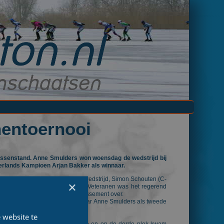
nentoernooi
tussenstand. Anne Smulders won woensdag de wedstrijd bij
derlands Kampioen Arjan Bakker als winnaar.
ton. De winnaars van de eerste wedstrijd, Simon Schouten (C-
×
iding in het klassement. Bij de Veteranen was het regerend
 en nam zo de leiding in het klassement over.
el Maerten eindigde achter winnaar Anne Smulders als tweede
 website te