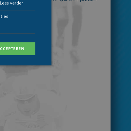
anda Spruit eindigde als tweede en op de derde plek kwam
Lees verder
ties
ACCEPTEREN
. Deze cookies kunnen
ersal Analytics -
 commonly used
ish unique users by
 identifier. It is