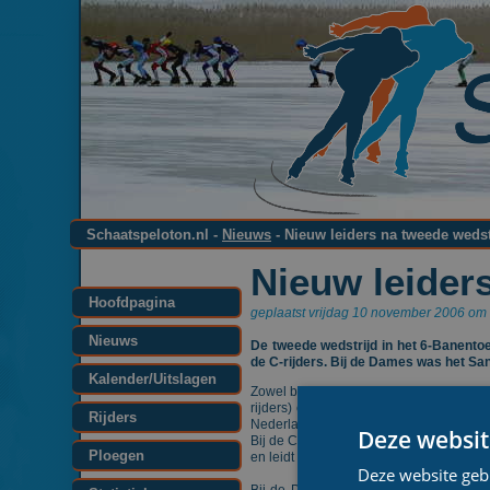
Schaatspeloton.nl -
Nieuws
- Nieuw leiders na tweede wedst
Nieuw leider
Hoofdpagina
geplaatst vrijdag 10 november 2006 om 
Nieuws
De tweede wedstrijd in het 6-Banento
de C-rijders. Bij de Dames was het Sa
Kalender/Uitslagen
Zowel bij de Veteranen als bij de C-rij
rijders) en Wim de Wit (Veteranen), w
Rijders
Nederlands Kampioen Arjan Bakker die zi
Deze websit
Bij de C-rijders was het ook de nummer
Ploegen
en leidt nu in het klassement. Pieter O
Deze website geb