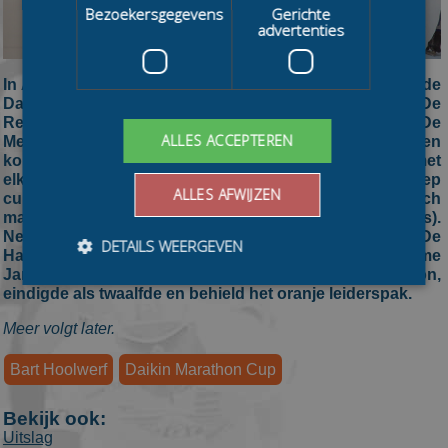
Bezoekersgegevens
Gerichte
advertenties
In Alkmaar heeft Bart Hoolwerf de tweede wedstrijd in de
Daikin Marathon Cup op zijn naam geschreven. De
Reggeborgh-sprinter was in een mistig ijsstadion De
ALLES ACCEPTEREN
Meent de snelste in de massasprint. Na 125 ronden
konden de snelste mannen, rijk bekroont met titels, met
elkaar de degens kruisen. Hoolwerf klopt op de streep
ALLES AFWIJZEN
cupwinnaar Harm Visser (Essent) en olympisch
massastartkampioen Bart Swings (OKAY / Interfarms).
Nederlands kampioen Luc ter Haar (Bouwselect / De
DETAILS WEERGEVEN
Haan Westerhoff) eindigde net naast het podium. Homme
Jan de Groot (Essent), winnaar van de eerste marathon,
eindigde als twaalfde en behield het oranje leiderspak.
Bezoekersgegevens
Gerichte advertenties
Meer volgt later.
Prestatiecookies worden gebruikt om te zien hoe
Bart Hoolwerf
Daikin Marathon Cup
bezoekers de website gebruiken, bijv. analytische
cookies. Deze cookies kunnen niet worden gebruikt om
een bepaalde bezoeker direct te identificeren.
Bekijk ook:
Uitslag
Aanbieder
/