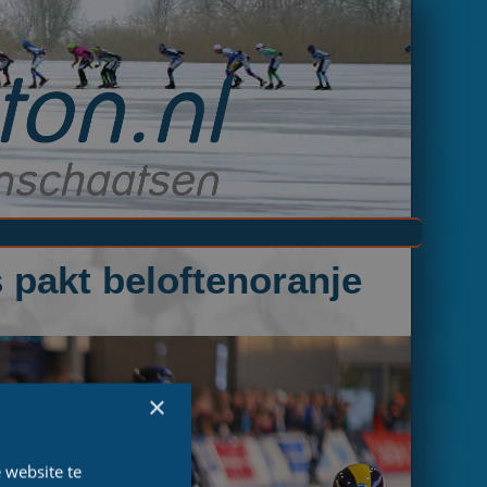
 pakt beloftenoranje
×
 website te