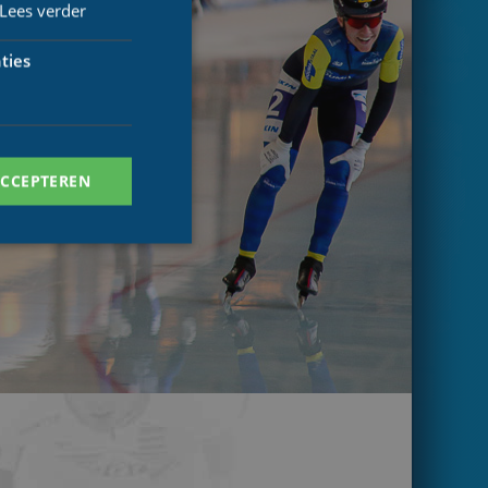
Lees verder
ties
ACCEPTEREN
. Deze cookies kunnen
ersal Analytics -
 commonly used
ish unique users by
 identifier. It is