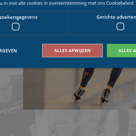
Arbeidsrecht
 u in met alle cookies in overeenstemming met ons Cookiebeleid.
rdoor nam de
ak over van
oyal A-ware)
zoekersgegevens
Gerichte adverten
ERGEVEN
ALLES AFWIJZEN
ALLES 
Bezoekersgegevens
Gerichte advertenties
den gebruikt om te zien hoe bezoekers de website gebruiken, bijv. analytische cookies
om een bepaalde bezoeker direct te identificeren.
Aanbieder
/
Vervaldatum
Omschrijving
Domein
1 jaar 1
This cookie name is asssociated with Google Univ
Google LLC
maand
which is a significant update to Google's more
.schaatspeloton.nl
analytics service. This cookie is used to distingu
assigning a randomly generated number as a client