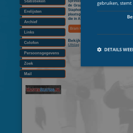
Statistieken
sprinten om de zege. Joël Haasjes (
gebruiken, stemt
de Graaf) eindigde als vijfde en daa
Staphorster het oranje leidersp
Erelijsten
plaatsgenoot Kevin van der Horst (R
Be
die in Alkmaar de slag miste.
Archief
Bram Kras
Daikin Marathon Cup
Links
Bekijk ook:
Colofon
Uitslag
DETAILS WE
Persoonsgegevens
Zoek
Mail
Prestatiecookies wor
niet worden gebruikt 
Naam
_ga