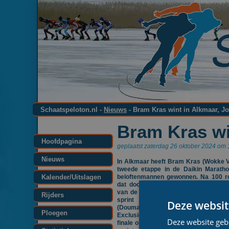
Schaatspeloton.nl -
Nieuws
- Bram Kras wint in Alkmaar, Jo
Bram Kras wi
Hoofdpagina
geplaatst zaterdag 26 oktober 2024 om 
Nieuws
In Alkmaar heeft Bram Kras (Wokke 
tweede etappe in de Daikin Marath
Kalender/Uitslagen
beloftenmannen gewonnen. Na 100 ro
dat door nazomerse temperaturen v
van de schaatsers wegsmolt rekende
Rijders
sprint af met medevluchters Jel
Deze websit
(Douma Staal) en Jochem Posthumus 
Ploegen
Exclusief Vastgoedberheer). Het driet
Deze website geb
finale ontsnapt uit een kopgroep van t