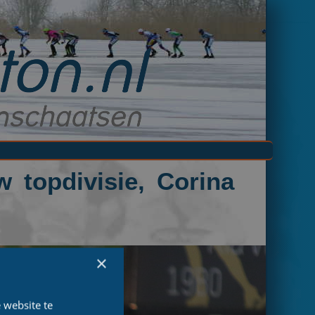
 topdivisie, Corina
×
 website te