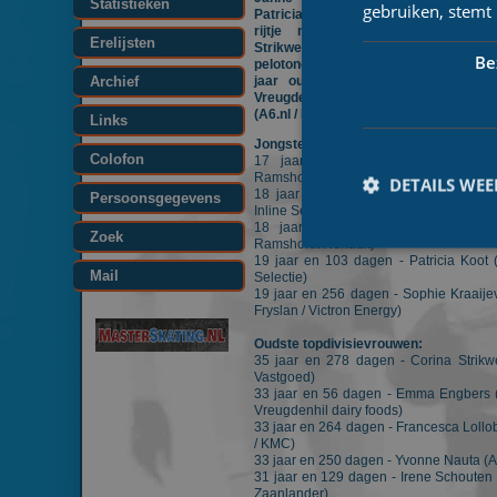
Statistieken
gebruiken, stemt
Patricia Koot (KNSB Inline Selectie) 
rijtje met jongste topdivisievrou
Erelijsten
Strikwerda (Wokke Vastgoed) is dit
Be
pelotonoudste. Met 35 jaar en 278 dage
Archief
jaar ouder dan Emma Engbers (V
Vreugdenhil dairy foods) en Francesca 
(A6.nl / KMC).
Links
Jongste topdivisievrouwen:
Colofon
17 jaar en 279 dagen - Sofia Sc
Ramshorst Renault)
DETAILS WE
18 jaar en 255 dagen - Sanne Ooste
Persoonsgegevens
Inline Selectie)
18 jaar en 361 dagen - Janne Be
Zoek
Ramshorst Renault)
19 jaar en 103 dagen - Patricia Koot 
Mail
Selectie)
19 jaar en 256 dagen - Sophie Kraaije
Fryslan / Victron Energy)
Prestatiecookies wor
Oudste topdivisievrouwen:
niet worden gebruikt 
35 jaar en 278 dagen - Corina Strik
Vastgoed)
Naam
33 jaar en 56 dagen - Emma Engbers 
Vreugdenhil dairy foods)
33 jaar en 264 dagen - Francesca Lollob
_ga
/ KMC)
33 jaar en 250 dagen - Yvonne Nauta (A
31 jaar en 129 dagen - Irene Schouten 
Zaanlander)