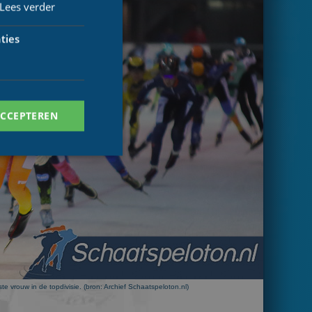
Lees verder
ties
ACCEPTEREN
. Deze cookies kunnen
ersal Analytics -
 commonly used
ste vrouw in de topdivisie. (bron: Archief Schaatspeloton.nl)
ish unique users by
 identifier. It is