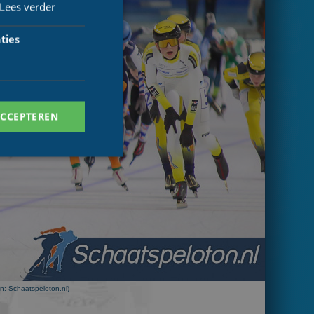
Lees verder
ties
ACCEPTEREN
. Deze cookies kunnen
ersal Analytics -
 commonly used
n: Schaatspeloton.nl)
ish unique users by
 identifier. It is