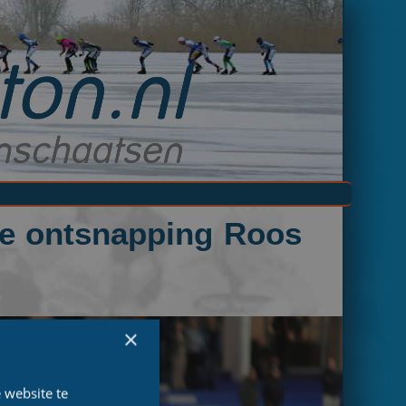
ate ontsnapping Roos
×
 website te