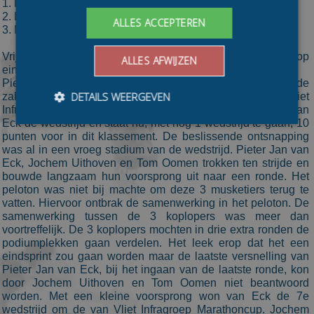
1. Lieuwe Mulder
2. Leon de Groot
ALLES ACCEPTEREN
3. Mathijs Dirksen
Vrijdag 3 februari 2006 (Den Haag) – Van Eck stevent af op
ALLES AFWIJZEN
eindoverwinning Van Vliet Cup
Pieter Jan van Eck heeft afgelopen vrijdagavond goede
DETAILS WEERGEVEN
zaken gedaan in het algemeen klassement van de Van Vliet
Infragroep Marathoncup. Met een ronde voorsprong won Van
Eck de wedstrijd en staat nu, met nog 1 wedstrijd te gaan, 10
punten voor in dit klassement. De beslissende ontsnapping
was al in een vroeg stadium van de wedstrijd. Pieter Jan van
Bezoekersgegevens
Gerichte advertenties
Eck, Jochem Uithoven en Tom Oomen trokken ten strijde en
bouwde langzaam hun voorsprong uit naar een ronde. Het
Prestatiecookies worden gebruikt om te zien hoe
peloton was niet bij machte om deze 3 musketiers terug te
bezoekers de website gebruiken, bijv. analytische
cookies. Deze cookies kunnen niet worden gebruikt om
vatten. Hiervoor ontbrak de samenwerking in het peloton. De
een bepaalde bezoeker direct te identificeren.
samenwerking tussen de 3 koplopers was meer dan
voortreffelijk. De 3 koplopers mochten in drie extra ronden de
Aanbieder
/
Naam
Vervaldatum
Omschrijvin
podiumplekken gaan verdelen. Het leek erop dat het een
Domein
eindsprint zou gaan worden maar de laatste versnelling van
_ga
1 jaar 1
This cookie
Google LLC
Pieter Jan van Eck, bij het ingaan van de laatste ronde, kon
maand
name is
.schaatspeloton.nl
door Jochem Uithoven en Tom Oomen niet beantwoord
asssociated
with Google
worden. Met een kleine voorsprong won van Eck de 7e
Universal
wedstrijd om de van Vliet Infragroep Marathoncup. Jochem
Analytics -