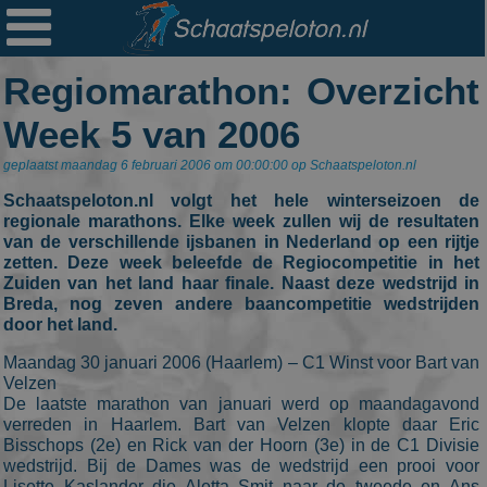

Ploegen
Regiomarathon: Overzicht
Statistieken
Week 5 van 2006
Erelijsten
geplaatst maandag 6 februari 2006 om 00:00:00 op Schaatspeloton.nl
Archief
Schaatspeloton.nl volgt het hele winterseizoen de
Links
regionale marathons. Elke week zullen wij de resultaten
van de verschillende ijsbanen in Nederland op een rijtje
Colofon
zetten. Deze week beleefde de Regiocompetitie in het
Zuiden van het land haar finale. Naast deze wedstrijd in
Persoonsgegevens
Breda, nog zeven andere baancompetitie wedstrijden
door het land.
Zoek
Maandag 30 januari 2006 (Haarlem) – C1 Winst voor Bart van
Velzen
Mail
De laatste marathon van januari werd op maandagavond
verreden in Haarlem. Bart van Velzen klopte daar Eric
Bisschops (2e) en Rick van der Hoorn (3e) in de C1 Divisie
wedstrijd. Bij de Dames was de wedstrijd een prooi voor
Lisette Kaslander die Aletta Smit naar de tweede en Ans