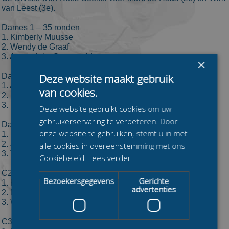
van Leest (3e).
Dames 1 – 35 ronden
1. Kimberly Muusse
2. Wendy de Graaf
3. Annemieke Sonneveld
×
Dames 2 – 30 ronden
Deze website maakt gebruik
1. Anja Gerritsen
van cookies.
2. (onbekend)
3. Liz van der Werff
Deze website gebruikt cookies om uw
gebruikerservaring te verbeteren. Door
Dames 3 – 20 ronden
onze website te gebruiken, stemt u in met
1. Heleen de Koning
2. Jacqueline Verbrugge
alle cookies in overeenstemming met ons
3. Tineke Visser-Abma
Cookiebeleid.
Lees verder
C2 Divisie – 35 ronden
Bezoekersgegevens
Gerichte
1. Kees Boekel
advertenties
2. Marc de Haas
3. Wim van Leest
C3 Divisie – 20 ronden