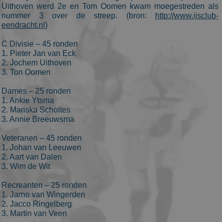
Uithoven werd 2e en Tom Oomen kwam moegestreden als
which is a
significant
nummer 3 over de streep. (bron:
http://www.ijsclub-
update to
eendracht.nl)
Google's
more
commonly
C Divisie – 45 ronden
used
1. Pieter Jan van Eck
analytics
2. Jochem Uithoven
service. This
cookie is use
3. Ton Oomen
to
distinguish
unique users
Dames – 25 ronden
by assigning
1. Ankie Ytsma
a randomly
2. Mariska Scholtes
generated
number as a
3. Annie Breeuwsma
client
identifier. It
Veteranen – 45 ronden
is included i
each page
1. Johan van Leeuwen
request in a
2. Aart van Dalen
site and used
3. Wim de Wit
to calculate
visitor,
session and
Recreanten – 25 ronden
campaign
1. Jarno van Wingerden
data for the
sites analytic
2. Jacco Ringelberg
reports. By
3. Martin van Veen
default it is
set to expire