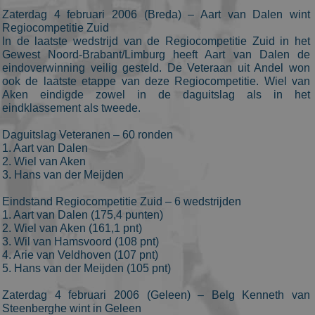
after 2 years,
Zaterdag 4 februari 2006 (Breda) – Aart van Dalen wint
although
Regiocompetitie Zuid
this is
customisable
In de laatste wedstrijd van de Regiocompetitie Zuid in het
by website
Gewest Noord-Brabant/Limburg heeft Aart van Dalen de
owners.
eindoverwinning veilig gesteld. De Veteraan uit Andel won
_gid
1 dag
This cookie
Google LLC
ook de laatste etappe van deze Regiocompetitie. Wiel van
name is
.schaatspeloton.nl
Aken eindigde zowel in de daguitslag als in het
asssociated
eindklassement als tweede.
with Google
Universal
Analytics.
Daguitslag Veteranen – 60 ronden
This appears
1. Aart van Dalen
to be a new
cookie and a
2. Wiel van Aken
of Spring
3. Hans van der Meijden
2017 no
information
is available
Eindstand Regiocompetitie Zuid – 6 wedstrijden
from Google
1. Aart van Dalen (175,4 punten)
It appears to
store and
2. Wiel van Aken (161,1 pnt)
update a
3. Wil van Hamsvoord (108 pnt)
unique value
4. Arie van Veldhoven (107 pnt)
for each pag
visited.
5. Hans van der Meijden (105 pnt)
_ga_FJW480MXR8
.schaatspeloton.nl
1 jaar 1
This cookie is
Zaterdag 4 februari 2006 (Geleen) – Belg Kenneth van
maand
used by
Google
Steenberghe wint in Geleen