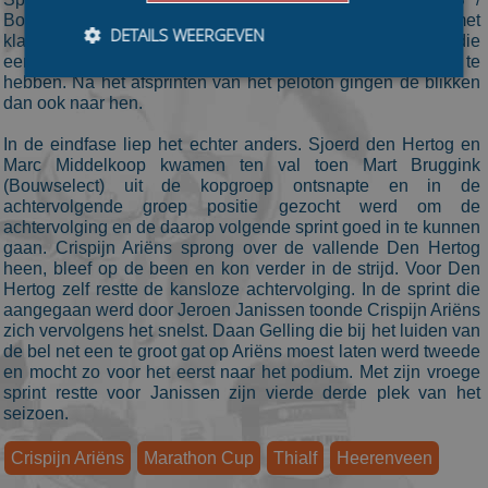
Bouw & Techniek. Royal A-ware / ZiuZ leek met
DETAILS WEERGEVEN
klassementsleider Sjoerd den Hertog en Jordy Harink die
eerder dit seizoen al won de sterkste troeven in handen te
hebben. Na het afsprinten van het peloton gingen de blikken
dan ook naar hen.
Bezoekersgegevens
Gerichte advertenties
In de eindfase liep het echter anders. Sjoerd den Hertog en
Prestatiecookies worden gebruikt om te zien hoe
Marc Middelkoop kwamen ten val toen Mart Bruggink
bezoekers de website gebruiken, bijv. analytische
(Bouwselect) uit de kopgroep ontsnapte en in de
cookies. Deze cookies kunnen niet worden gebruikt om
achtervolgende groep positie gezocht werd om de
een bepaalde bezoeker direct te identificeren.
achtervolging en de daarop volgende sprint goed in te kunnen
Aanbieder
/
gaan. Crispijn Ariëns sprong over de vallende Den Hertog
Naam
Vervaldatum
Omschrijvin
Domein
heen, bleef op de been en kon verder in de strijd. Voor Den
Hertog zelf restte de kansloze achtervolging. In de sprint die
_ga
1 jaar 1
This cookie
Google LLC
aangegaan werd door Jeroen Janissen toonde Crispijn Ariëns
maand
name is
.schaatspeloton.nl
asssociated
zich vervolgens het snelst. Daan Gelling die bij het luiden van
with Google
de bel net een te groot gat op Ariëns moest laten werd tweede
Universal
en mocht zo voor het eerst naar het podium. Met zijn vroege
Analytics -
which is a
sprint restte voor Janissen zijn vierde derde plek van het
significant
seizoen.
update to
Google's
more
Crispijn Ariëns
Marathon Cup
Thialf
Heerenveen
commonly
used