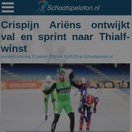

Ploegen
Crispijn Ariëns ontwijkt
Statistieken
val en sprint naar Thialf-
Erelijsten
winst
Archief
geplaatst zaterdag 15 januari 2022 om 21:45:28 op Schaatspeloton.nl
Links
Colofon
Persoonsgegevens
Zoek
Mail