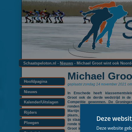
Schaatspeloton.nl -
Nieuws
- Michael Groot wint ook Noord
Michael Groo
Hoofdpagina
geplaatst zondag 14 november 2021 om 
Nieuws
In Enschede heeft klassementslei
Groot ook de derde wedstrijd in de
Kalender/Uitslagen
Competitie gewonnen. De Groninger
ronden zijn medevluchters achter zich 
Martijn Bovenmars was goed voor
Rijders
plaats, Arjan Elferink werd derde. Op
Deze websit
ijs slaagden zeven rijders er in het p
Ploegen
ronde te zetten. Otto van de Pol ontb
Deze website geb
Groot in het klassement nu bijna 30