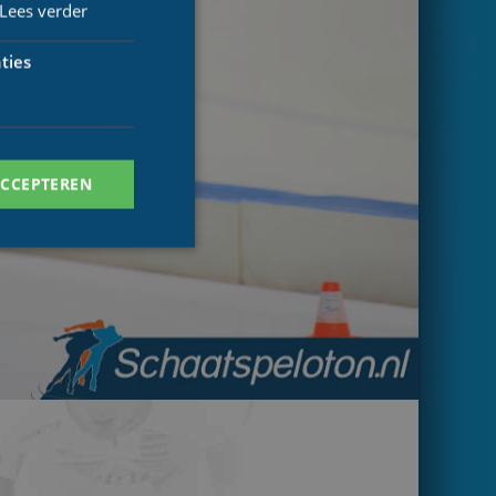
Lees verder
ties
ACCEPTEREN
. Deze cookies kunnen
ersal Analytics -
 commonly used
ish unique users by
 identifier. It is