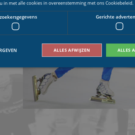
weede niveau
 u in met alle cookies in overeenstemming met ons Cookiebeleid.
ee als beste
derde werd.
zoekersgegevens
Gerichte adverten
Enschede
ERGEVEN
ALLES AFWIJZEN
ALLES 
Bezoekersgegevens
Gerichte advertenties
den gebruikt om te zien hoe bezoekers de website gebruiken, bijv. analytische cookies
om een bepaalde bezoeker direct te identificeren.
Aanbieder
/
Vervaldatum
Omschrijving
Domein
1 jaar 1
This cookie name is asssociated with Google Univ
Google LLC
maand
which is a significant update to Google's more
.schaatspeloton.nl
analytics service. This cookie is used to distingu
assigning a randomly generated number as a client