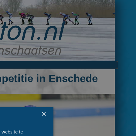
petitie in Enschede
×
 website te