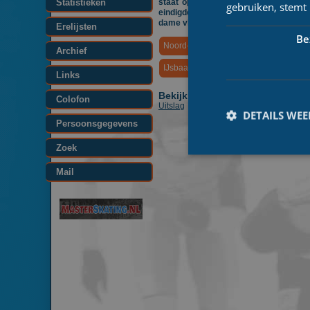
Statistieken
staat op Jorrit Extercatte. Op het t
gebruiken, stemt
eindigde Lidia Tempert op plaats tw
dame vlak voor Nienke Kleinsman die 
Erelijsten
Be
Noord-Oost Competitie
Archief
IJsbaan Twente
Michael Groot
Links
Bekijk ook:
Colofon
Uitslag
DETAILS WE
Persoonsgegevens
Zoek
Mail
Prestatiecookies wor
niet worden gebruikt 
Naam
_ga