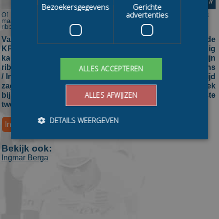
Bezoekersgegevens
Gerichte
advertenties
Of Ingmar Berga volgende week bij de cupfinale actief is weet hij nog niet
maar de laatste twee wedstrijden in Luleå laat hij sowieso lopen na een
ribbreuk. (bron: Schaatspeloton.nl)
Vanochtend zal Ingmar Berga niet vertrekken in de vijfde
KPN Grand Prix-wedstrijd. De 35-jarige meervoudig
kampioen brak donderdag op het Zweedse natuurijs zijn
rib bij een val. Zo laat de rijder van Okay Fashion & Jeans
ALLES ACCEPTEREN
/ Interfarms, die ploeggenoot Crispijn Ariëns de wedstrijd
zag winnen, via Instagram weten. Of Berga volgende week
ALLES AFWIJZEN
bij de cupfinale actief is weet hij nog niet maar de laatste
twee wedstrijden in Luleå laat hij sowieso lopen.
DETAILS WEERGEVEN
Ingmar Berga
Blessure
Rib
Ribbreuk
Ribben
Bekijk ook:
Ingmar Berga
Bezoekersgegevens
Gerichte advertenties
Prestatiecookies worden gebruikt om te zien hoe
bezoekers de website gebruiken, bijv. analytische
cookies. Deze cookies kunnen niet worden gebruikt om
een bepaalde bezoeker direct te identificeren.
Aanbieder
/