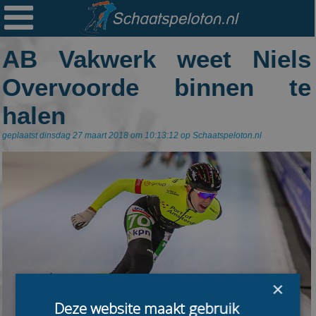

Ploegen
AB Vakwerk weet Niels
Statistieken
Overvoorde binnen te
Erelijsten
halen
Archief
geplaatst dinsdag 27 maart 2018 om 10:13:12 op Schaatspeloton.nl
Links
Colofon
Persoonsgegevens
Zoek
Mail
×
Deze website maakt gebruik