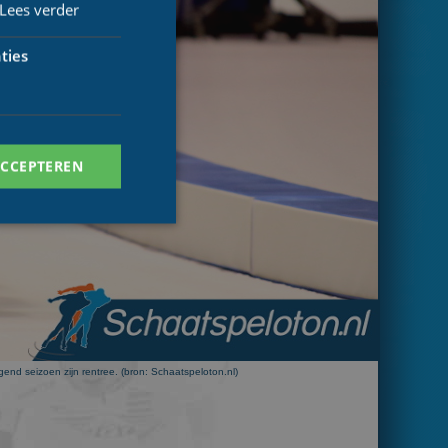
Lees verder
ties
ACCEPTEREN
. Deze cookies kunnen
nd seizoen zijn rentree. (bron: Schaatspeloton.nl)
ersal Analytics -
 commonly used
ish unique users by
 identifier. It is