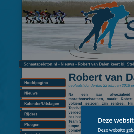
Schaatspeloton.nl -
Nieuws
- Robert van Dalen keert bij St
Robert van Da
Hoofdpagina
geplaatst donderdag 22 februari 2018 o
Nieuws
Na een jaar afwezighei
marathonschaatsen, maakt Robert
Kalender/Uitslagen
volgend seizoen zijn rentree. Hi
Topdivisie de kleuren van Team St
verdedigen. De 31-jarige Andelnaar d
Rijders
het hoogste niveau uitkwam voor Te
Deze websit
Team Snelle Jelle en Team De Haan 
Ploegen
stopte vorige zomer met sch
Deze website geb
competitieverband. Toch keert hij 