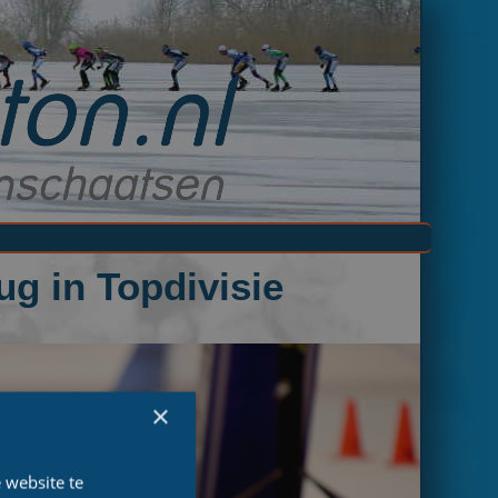
ug in Topdivisie
×
 website te