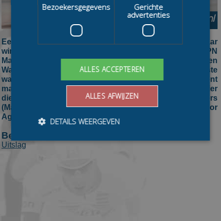
Bezoekersgegevens
Gerichte
advertenties
Een jarige Lisa van der Geest (mkbasics.nl) is in Alkmaar
winnaar geworden van de elfde wedstrijd in de KPN
Marathon Cup. De vandaag 24 jaar geworden
ALLES ACCEPTEREN
Warmondse, die woensdag ook op Flevonice de beste
was, won ook vorig jaar op haar verjaardag. Op De Meent
maakte Van der Geest deel uit van een kopgroep van vier
ALLES AFWIJZEN
die het peloton hadden gedubbeld. Emma Engbers
(Mastermind) werd tweede, terwijl de derde plaats voor
Aggie Walsma (CENNED) was.
DETAILS WEERGEVEN
Bekijk ook:
Uitslag
Bezoekersgegevens
Gerichte advertenties
Prestatiecookies worden gebruikt om te zien hoe
bezoekers de website gebruiken, bijv. analytische
cookies. Deze cookies kunnen niet worden gebruikt om
een bepaalde bezoeker direct te identificeren.
Aanbieder
/