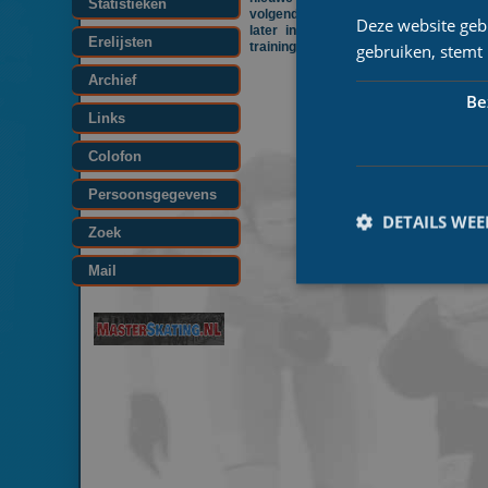
Statistieken
volgende marathon. Dat zal moeten 
Deze website geb
later in Alkmaar waar hij in actie 
Erelijsten
trainingskamp naar Tenerife te vertre
gebruiken, stemt
Archief
Be
Links
Colofon
Persoonsgegevens
DETAILS WE
Zoek
Mail
Prestatiecookies wor
niet worden gebruikt 
Naam
_ga