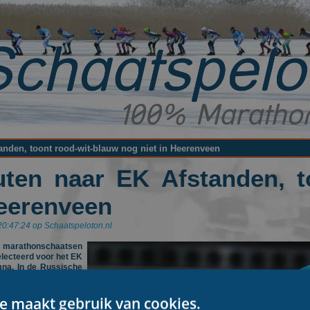
nden, toont rood-wit-blauw nog niet in Heerenveen
ten naar EK Afstanden, to
Heerenveen
20:47:24 op Schaatspeloton.nl
marathonschaatsen
lecteerd voor het EK
na. In de Russische
 starten op de 5.000
 de Mass-start. Dat
renveen nog niet zijn
e maakt gebruik van cookies.
n tonen bij de eerste