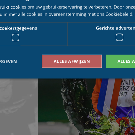
wachten tot een week
ruikt cookies om uw gebruikerservaring te verbeteren. Door onze
komt voor dat hij op
kken.
 u in met alle cookies in overeenstemming met ons Cookiebeleid.
zoekersgegevens
Gerichte adverten
ERGEVEN
ALLES AFWIJZEN
ALLES 
Bezoekersgegevens
Gerichte advertenties
den gebruikt om te zien hoe bezoekers de website gebruiken, bijv. analytische cookies
om een bepaalde bezoeker direct te identificeren.
Aanbieder
/
Vervaldatum
Omschrijving
Domein
1 jaar 1
This cookie name is asssociated with Google Univ
Google LLC
maand
which is a significant update to Google's more
.schaatspeloton.nl