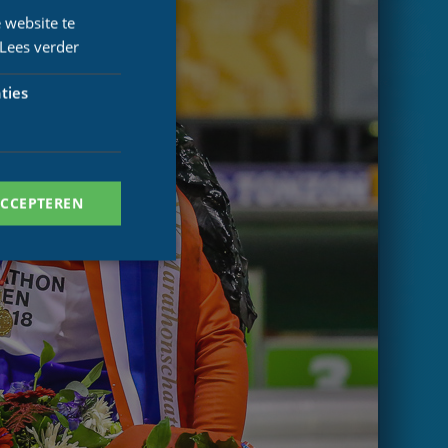
 website te
Lees verder
ties
ACCEPTEREN
. Deze cookies kunnen
ersal Analytics -
 commonly used