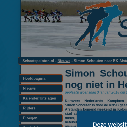
Schaatspeloton.nl -
Nieuws
- Simon Schouten naar EK Afsta
Simon Schou
Hoofdpagina
nog niet in 
Nieuws
geplaatst woensdag 3 januari 2018 om 
Kalender/Uitslagen
Kersvers Nederlands Kampioen 
Simon Schouten is door de KNSB gese
Rijders
Afstanden komend weekend in Kolom
stad zal de Royal A-ware schaatser
Ploegen
meter, de ploegenachtervolging en
betekent dat Schouten zaterdag in Hee
Deze websit
nieuwe rood-wit-blauwe trui zal kunne