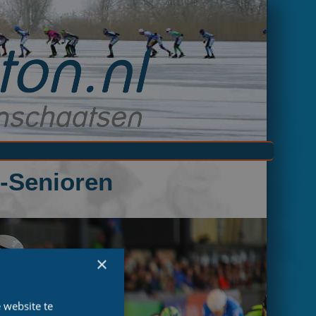
o-Senioren
×
 website te