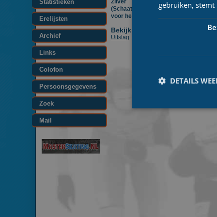
Statistieken
Zilver was er voor Jan K
gebruiken, stemt
(Schaatsinstituut), terwijl Jesse Vrie
voor het brons naar het podium mocht
Erelijsten
Be
Bekijk ook:
Archief
Uitslag
Links
Colofon
DETAILS WE
Persoonsgegevens
Zoek
Mail
Prestatiecookies wor
niet worden gebruikt 
Naam
_ga