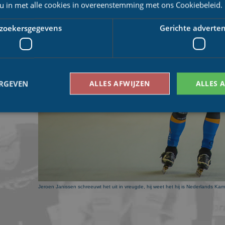
orenberg
 u in met alle cookies in overeenstemming met ons Cookiebeleid.
nd (Stehmann)
.
zoekersgegevens
Gerichte adverten
ERGEVEN
ALLES AFWIJZEN
ALLES 
Bezoekersgegevens
Gerichte advertenties
den gebruikt om te zien hoe bezoekers de website gebruiken, bijv. analytische cookies
om een bepaalde bezoeker direct te identificeren.
Aanbieder
/
Vervaldatum
Omschrijving
Domein
Jeroen Janissen schreeuwt het uit in vreugde, hij weet het hij is Nederlands Ka
1 jaar 1
This cookie name is asssociated with Google Univ
Google LLC
maand
which is a significant update to Google's more
.schaatspeloton.nl
analytics service. This cookie is used to distingu
assigning a randomly generated number as a client