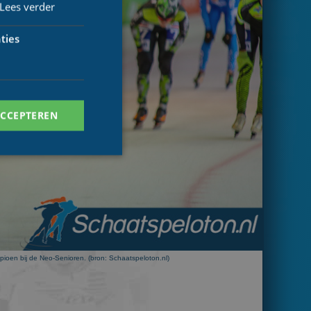
Lees verder
ties
ACCEPTEREN
. Deze cookies kunnen
mpioen bij de Neo-Senioren. (bron: Schaatspeloton.nl)
ersal Analytics -
 commonly used
ish unique users by
 identifier. It is