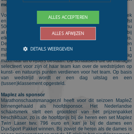
met vrijdag 21 oktober.
Vorig seizoen was Marathonschaatsmanager.nl al zeer intrek
ALLES ACCEPTEREN
en succesvol en had marathonschaatsmanager maar liefst
500 managers die meespeelde. Voor dit jaar heeft het spel nu
al meer deelnemers aangemeld dan de vorige twee edities bij
ALLES AFWIJZEN
elkaar. Dit komt mede omdat er nu ook een damesmanager is.
De manager kan zowel een dames als een heren
DETAILS WEERGEVEN
marathonteam samenstellen. Een marathonteam heeft 1
miljoen, per categorie, om een team samen te stellen en mag
maximaal uit 6 rijders bestaan. De schaatsers die de manager
selecteert voor zijn of haar team kan over de wedstrijden op
kunst- en natuurijs punten verdienen voor het team. Op basis
Bezoekersgegevens
Gerichte advertenties
van wedstrijd wordt er een dag uitslag en een
(tussen)klassement opgesteld.
Prestatiecookies worden gebruikt om te zien hoe
bezoekers de website gebruiken, bijv. analytische
cookies. Deze cookies kunnen niet worden gebruikt om
Maplez als sponsor
een bepaalde bezoeker direct te identificeren.
Marathonschaatsmanager.nl heeft voor dit seizoen MapleZ
binnengehaald als hoofdsponsor. Het Nederlandse
Aanbieder
/
Naam
Vervaldatum
Omschrijvin
schaatsmerk stelt een grootdeel van het prijzenpakket
Domein
beschikbaar, zo is de hoofdprijs bij de heren een set Maplez
_ga
1 jaar 1
This cookie
Google LLC
Twin Laser twv. 796 euro en kan je bij de dames een
maand
name is
.schaatspeloton.nl
DuxSport Pakket winnen. Bij zowel de heren als de dames is
asssociated
with Google