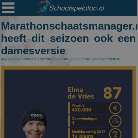

Ploegen
Marathonschaatsmanager.
Statistieken
heeft dit seizoen ook een
Erelijsten
damesversie
Archief
geplaatst donderdag 5 oktober 2017 om 12:00:00 op Schaatspeloton.nl
Links
Colofon
Persoonsgegevens
Zoek
Mail