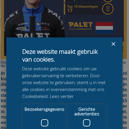
×
Deze website maakt gebruik
van cookies.
Marathonschaatsmanagers kunnen komende winter ook cupwinnares Elma
de Vries in hun team opnemen.
Deze website gebruikt cookies om uw
In het online prognosespel Marathonschaatsmanager.nl
gebruikerservaring te verbeteren. Door
kunnen deelnemers vanaf dit seizoen ook een
onze website te gebruiken, stemt u in met
damesteam samenstellen. De waardes van de dames zijn
alle cookies in overeenstemming met ons
op dezelfde manier berekend als de heren, ook bij de
dames kan je prijzen winnen. Van het trainingsjasje van
Cookiebeleid.
Lees verder
Irene Schouten tot set Maplez Twin Laser, voor de top-15
van het eindklassement bij de dames- en herenmanager
Bezoekersgegevens
Gerichte
is er prijs. Marathonschaatsmanager is een gratis spel,
advertenties
maar om in aanmerking te komen voor de prijzenpot is
een inschrijving van 4,95 euro vereist voor zowel de
dames- als de herenmanager. Inschrijven kan nog tot en