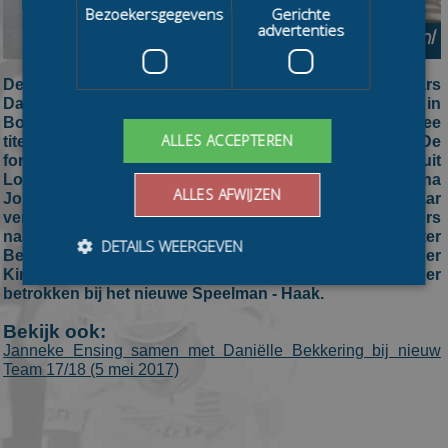
Bezoekersgegevens
Gerichte
advertenties
De nieuwe marathonschaatsploeg van veelwinnaars
Daniëlle Bekkering en Janneke Ensing heeft in
Bouwbedrijf Speelman en technologiebedrijf Haak twee
ALLES ACCEPTEREN
titelsponsors gevonden voor het komende seizoen. De
formatie, naast Bekkering en Ensing nog bestaand uit
Loes Adegeest, Vera Otten en vijfde rijdster Luna
ALLES AFWIJZEN
Jonkers, had zich ingeschreven als Team 17/18 maar
verandert haar naam na het vinden van de geldschieters
naar Team Speelman - Haak. Naast Gerben de Ruiter
DETAILS WEERGEVEN
Bekkering als ploegleider zijn Rudi Groenendal en Sander
Kingma als trainers en Johnny Verbeek als verzorger
betrokken bij het nieuwe Speelman - Haak.
Bezoekersgegevens
Gerichte advertenties
Bekijk ook:
Janneke Ensing samen met Daniëlle Bekkering bij nieuw
Prestatiecookies worden gebruikt om te zien hoe
Team 17/18 (5 mei 2017)
bezoekers de website gebruiken, bijv. analytische
cookies. Deze cookies kunnen niet worden gebruikt om
een bepaalde bezoeker direct te identificeren.
Aanbieder
/