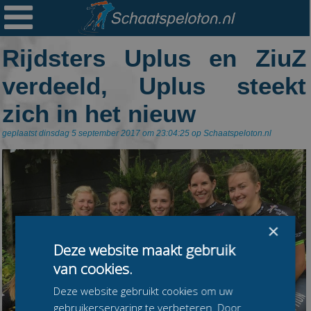

Ploegen
Rijdsters Uplus en ZiuZ
Statistieken
verdeeld, Uplus steekt
Erelijsten
zich in het nieuw
Archief
geplaatst dinsdag 5 september 2017 om 23:04:25 op Schaatspeloton.nl
Links
Colofon
Persoonsgegevens
Zoek
×
Deze website maakt gebruik
Mail
van cookies.
Deze website gebruikt cookies om uw
gebruikerservaring te verbeteren. Door