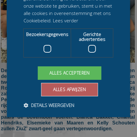
onze website te gebruiken, stemt u in met
alle cookies in overeenstemming met ons
Cookiebeleid.
Lees verder
Bezoekersgegevens
Gerichte
advertenties
De twee samenwerkende ploegen Uplus en Ziuz hebben
ALLES ACCEPTEREN
de negen rijdsters die ze al vast hadden liggen over hun
twee teams verdeeld. Vorige maand maakte Bianca
Roosenboom al bekend voor Uplus te zullen uitkomen, zij
ALLES AFWIJZEN
zal dat doen samen met Leonie Lubbinge, Nynke
Pellikaan en Sharon Hendriks, Berber Vonk zal als vijfde
DETAILS WEERGEVEN
rijdster voor deze ploeg actief zijn. Dit zal gebeuren in een
volledig nieuw pakontwerp waarin zwart, oranje, roze en
paars de boventoon voeren. Bianca Bakker, Chantal
Hendriks, Elsemieke van Maaren en Kelly Schouten
zullen ZiuZ' zwart-geel gaan vertegenwoordigen.
Bezoekersgegevens
Gerichte advertenties